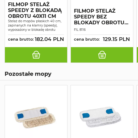
FILMOP STELAŻ
SPEEDY Z BLOKADĄ
FILMOP STELAŻ
OBROTU 40X11 CM
SPEEDY BEZ
Stelaż do mopów płaskich 40 cm,
BLOKADY OBROTU
zapinanych na klamry (speedy),
40 CM
wyposażony w blokadę obrotu
FIL 8116
182.04 PLN
129.15 PLN
cena brutto:
cena brutto:
Pozostałe mopy