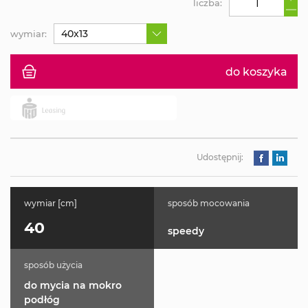
liczba:
40x13
wymiar:
do koszyka
Udostępnij:
wymiar [cm]
sposób mocowania
40
speedy
sposób użycia
do mycia na mokro
podłóg