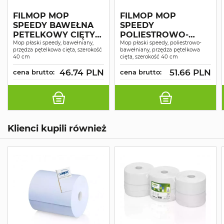
FILMOP MOP
FILMOP MOP
SPEEDY BAWEŁNA
SPEEDY
PETELKOWY CIĘTY
POLIESTROWO-
BRZEG 40CM
Mop płaski speedy, bawełniany,
BAWEŁNIANY
Mop płaski speedy, poliestrowo-
przędza pętelkowa cięta, szerokość
bawełniany, przędza pętelkowa
PĘTELKOWY CIĘTY
40 cm
cięta, szerokość 40 cm
BRZEG 40CM
46.74 PLN
51.66 PLN
cena brutto:
cena brutto:
Klienci kupili również