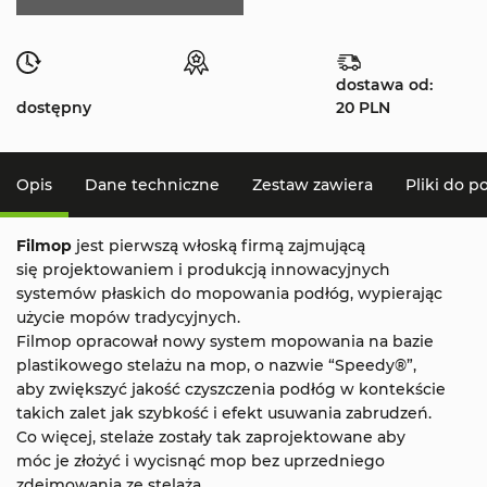
dostawa od:
dostępny
20 PLN
Opis
Dane techniczne
Zestaw zawiera
Pliki do p
Filmop
jest pierwszą włoską firmą zajmującą
się projektowaniem i produkcją innowacyjnych
systemów płaskich do mopowania podłóg, wypierając
użycie mopów tradycyjnych.
Filmop opracował nowy system mopowania na bazie
plastikowego stelażu na mop, o nazwie “Speedy®”,
aby zwiększyć jakość czyszczenia podłóg w kontekście
takich zalet jak szybkość i efekt usuwania zabrudzeń.
Co więcej, stelaże zostały tak zaprojektowane aby
móc je złożyć i wycisnąć mop bez uprzedniego
zdejmowania ze stelaża.