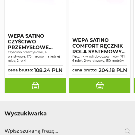
WEPA SATINO
WEPA SATINO
CZYŚCIWO
COMFORT RĘCZNIK
PRZEMYSŁOWE
ROLA SYSTEMOWY
COMFORT
Czyściwo przemysłowe, 3-
warstwowe, 175 metrów na jednej
MAKULATURA
Ręcznik w roli do dozowników PT1,
NIEBIESKIE
rolce, 2 rolki
6 rolek, 2-warstwowy, 150 metrów
ŚNIEŻNOBIAŁY 2W
RECYKLING 3W 175M
150MB A6
108.24 PLN
204.18 PLN
A2
cena brutto:
cena brutto:
Wyszukiwarka