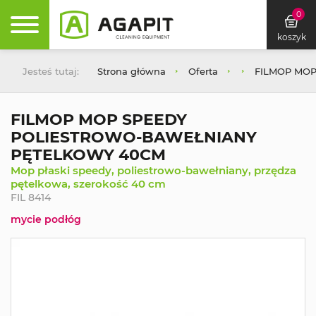
0
koszyk
Jesteś tutaj:
Strona główna
Oferta
FILMOP MO
FILMOP MOP SPEEDY
POLIESTROWO-BAWEŁNIANY
PĘTELKOWY 40CM
Mop płaski speedy, poliestrowo-bawełniany, przędza
pętelkowa, szerokość 40 cm
FIL 8414
mycie podłóg