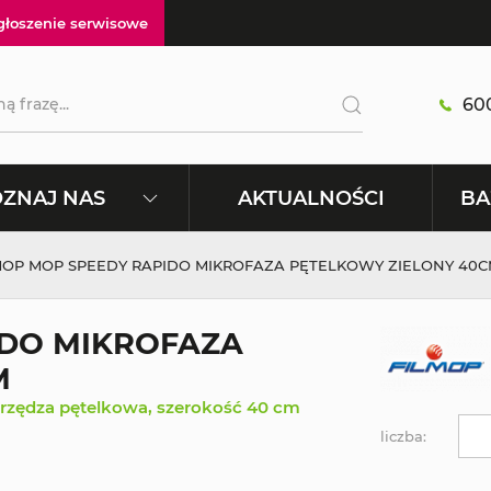
głoszenie serwisowe
600
AKTUALNOŚCI
ZNAJ NAS
BA
MOP MOP SPEEDY RAPIDO MIKROFAZA PĘTELKOWY ZIELONY 40
IDO MIKROFAZA
M
przędza pętelkowa, szerokość 40 cm
liczba: