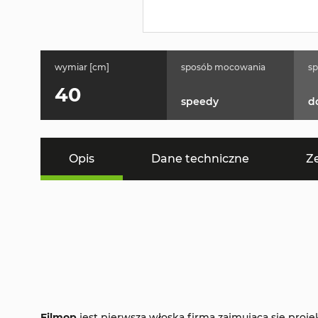
wymiar [cm]
sposób mocowania
sp
40
speedy
d
Opis
Dane techniczne
Z
Filmop
jest pierwszą włoską firmą zajmującą się proj