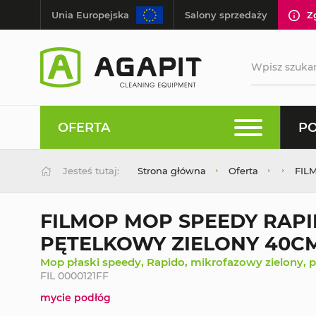
Unia Europejska
Salony sprzedaży
Z
OFERTA
PO
Jesteś tutaj:
Strona główna
Oferta
FIL
FILMOP MOP SPEEDY RAP
PĘTELKOWY ZIELONY 40C
Mop płaski speedy, Rapido, mikrofazowy zielony, 
FIL 0000121FF
mycie podłóg