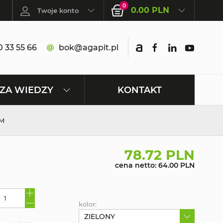
0
0.00 PLN
Twoje konto
 33 55 66
bok@agapit.pl
KONTAKT
ZA WIEDZY
CM
78.72 PLN
cena netto: 64.00 PLN
kolor:
ZIELONY