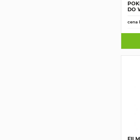
POK
DO 
cena 
FIL