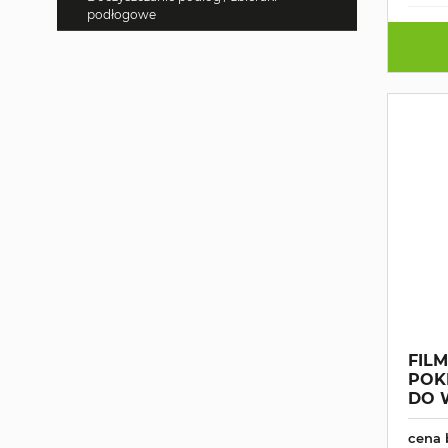
podłogowe
FIL
POK
DO W
cena 