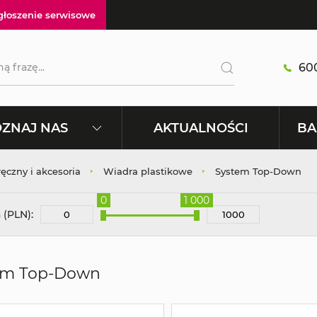
głoszenie serwisowe
600
AKTUALNOŚCI
ZNAJ NAS
BA
ręczny i akcesoria
Wiadra plastikowe
System Top-Down
0
1 000
 (PLN):
em Top-Down