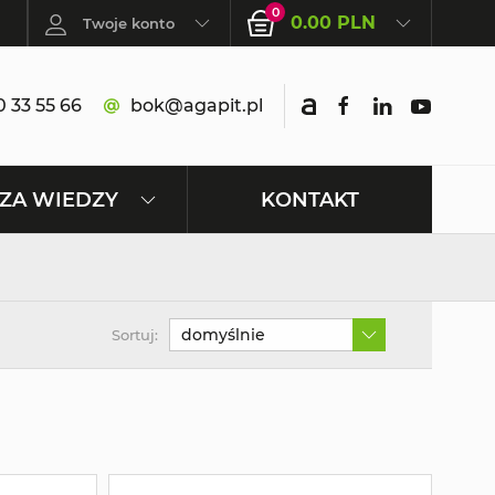
0
0.00 PLN
Twoje konto
 33 55 66
bok@agapit.pl
KONTAKT
ZA WIEDZY
domyślnie
Sortuj: