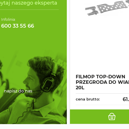
ytaj naszego eksperta
Infolinia:
600 33 55 66
FILMOP TOP-DOWN
PRZEGRODA DO WIA
20L
napisz do nas
61
cena brutto: