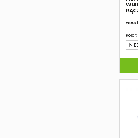
WIA
RĄC
cena 
kolor:
NIE