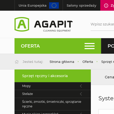
Unia Europejska
Salony sprzedaży
Z
OFERTA
PO
Jesteś tutaj:
Strona główna
Oferta
Sprzęt 
Sprzęt ręczny i akcesoria
Cena
Mopy
Stelaże
Syst
Ścierki, zmiotki, śmietniczki, sprzątanie
ręczne