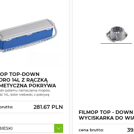
MOP TOP-DOWN
DRO 14L Z RĄCZKĄ
METYCZNA POKRYWA
 do systemu namaczania mopów,
ć 14L, kolor niebieski, z pokrywą
281.67 PLN
brutto:
FILMOP TOP - DOWN
WYCISKARKA DO WI
BIESKI
39
cena brutto: