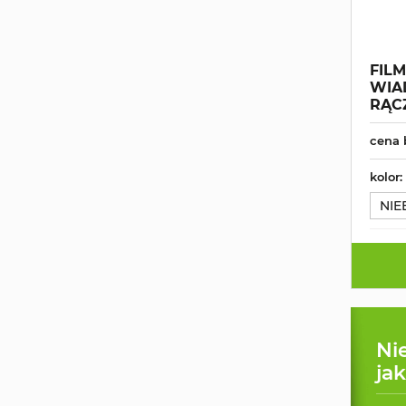
FIL
WIA
RĄC
cena 
kolor:
NIE
Ni
ja