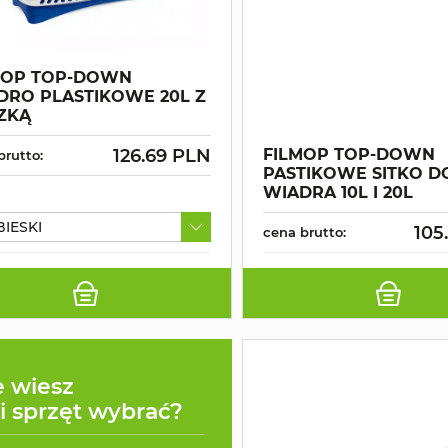
MOP TOP-DOWN
DRO PLASTIKOWE 20L Z
ZKĄ
126.69 PLN
FILMOP TOP-DOWN
brutto:
PASTIKOWE SITKO D
WIADRA 10L I 20L
BIESKI
105
cena brutto:
e wiesz
ki sprzęt wybrać?