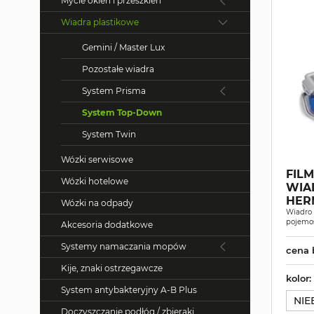
Mycie okien i przeszkleń
Wiadra plastikowe
Gemini / Master Lux
Pozostałe wiadra
System Prisma
System Top-Down
System Twin
Wózki serwisowe
FIL
Wózki hotelowe
WIA
HER
Wózki na odpady
Wiadro
pojemoś
Akcesoria dodatkowe
Systemy namaczania mopów
cena 
Kije, znaki ostrzegawcze
kolor:
System antybakteryjny A-B Plus
NIE
Doczyszczanie podłóg / zbieraki