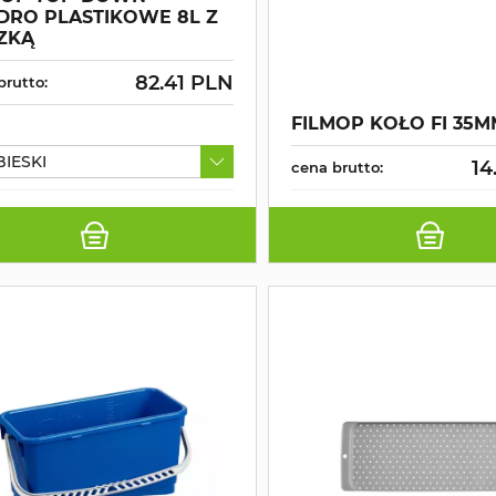
DRO PLASTIKOWE 8L Z
ZKĄ
82.41 PLN
brutto:
FILMOP KOŁO FI 35
BIESKI
14
cena brutto: