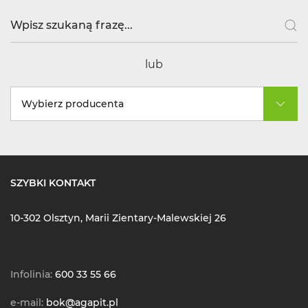
lub
Wybierz producenta
SZYBKI KONTAKT
10-302 Olsztyn, Marii Zientary-Malewskiej 26
Infolinia:
600 33 55 66
e-mail:
bok@agapit.pl