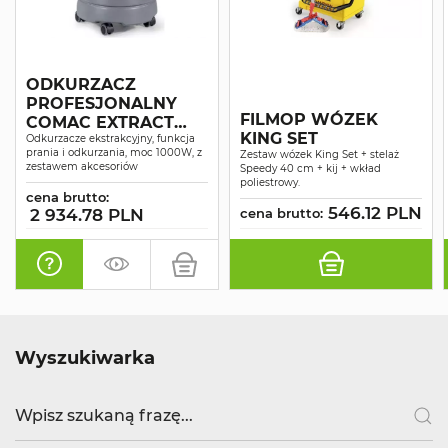
ODKURZACZ
PROFESJONALNY
FILMOP WÓZEK
COMAC EXTRACT
KING SET
P25 SUCHO-MOKRO
Odkurzacze ekstrakcyjny, funkcja
prania i odkurzania, moc 1000W, z
Zestaw wózek King Set + stelaż
zestawem akcesoriów
Speedy 40 cm + kij + wkład
poliestrowy.
cena brutto:
546.12 PLN
2 934.78 PLN
cena brutto:
Wyszukiwarka