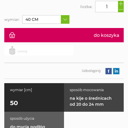
liczba:
40 CM
wymiar:
do koszyka
Udostępnij:
wymiar [cm]
sposób mocowania
na kije o średnicach
50
od 20 do 24 mm
sposób użycia
do mycia podłóg