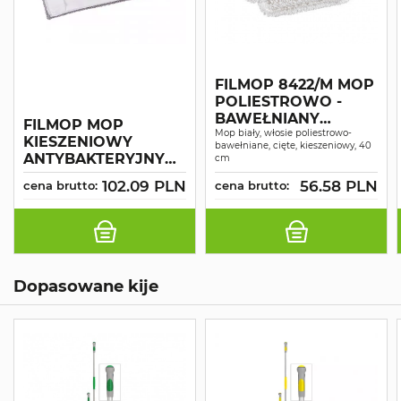
FILMOP 8422/M MOP
POLIESTROWO -
BAWEŁNIANY
FILMOP MOP
WŁOSIE
Mop biały, włosie poliestrowo-
KIESZENIOWY
bawełniane, cięte, kieszeniowy, 40
PĘTELKOWE-CIĘTE
ANTYBAKTERYJNY
cm
KIESZENIOWY
40 CM
102.09 PLN
56.58 PLN
cena brutto:
40x16CM
cena brutto:
Dopasowane kije