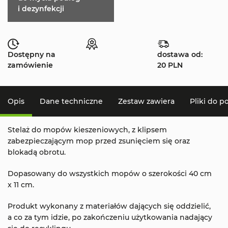
i dezynfekcji
Dostępny na
dostawa od:
zamówienie
20 PLN
Opis
Dane techniczne
Zestaw zawiera
Pliki do p
Stelaż do mopów kieszeniowych, z klipsem
zabezpieczającym mop przed zsunięciem się oraz
blokadą obrotu.
Dopasowany do wszystkich mopów o szerokości 40 cm
x 11 cm.
Produkt wykonany z materiałów dających się oddzielić,
a co za tym idzie, po zakończeniu użytkowania nadający