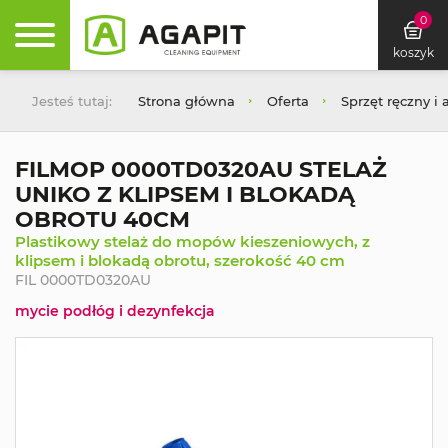
0
koszyk
Jesteś tutaj:
Strona główna
Oferta
Sprzęt ręczny i 
FILMOP 0000TD0320AU STELAŻ
UNIKO Z KLIPSEM I BLOKADĄ
OBROTU 40CM
Plastikowy stelaż do mopów kieszeniowych, z
klipsem i blokadą obrotu, szerokość 40 cm
FIL 0000TD0320AU
mycie podłóg i dezynfekcja