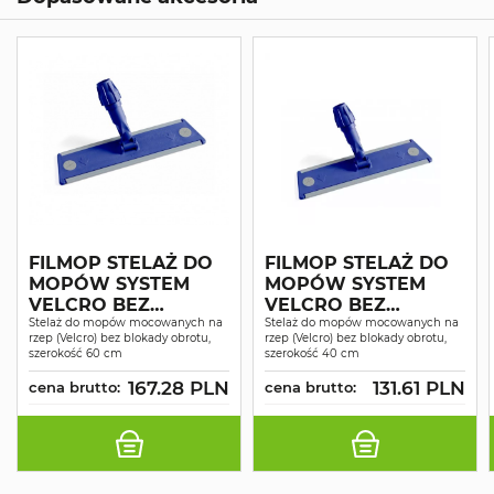
FILMOP STELAŻ DO
FILMOP STELAŻ DO
MOPÓW SYSTEM
MOPÓW SYSTEM
VELCRO BEZ
VELCRO BEZ
BLOKADY OBROTU
Stelaż do mopów mocowanych na
BLOKADY OBROTU
Stelaż do mopów mocowanych na
rzep (Velcro) bez blokady obrotu,
rzep (Velcro) bez blokady obrotu,
60CM
40CM
szerokość 60 cm
szerokość 40 cm
167.28 PLN
131.61 PLN
cena brutto:
cena brutto: