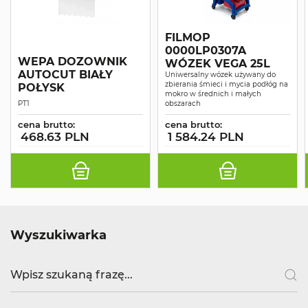
FILMOP
0000LP0307A
WEPA DOZOWNIK
WÓZEK VEGA 25L
AUTOCUT BIAŁY
Uniwersalny wózek używany do
zbierania śmieci i mycia podłóg na
POŁYSK
mokro w średnich i małych
PT1
obszarach
cena brutto:
cena brutto:
468.63 PLN
1 584.24 PLN
Wyszukiwarka