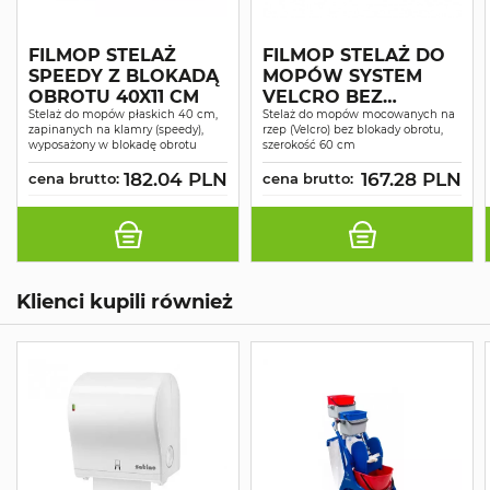
FILMOP STELAŻ
FILMOP STELAŻ DO
SPEEDY Z BLOKADĄ
MOPÓW SYSTEM
OBROTU 40X11 CM
VELCRO BEZ
Stelaż do mopów płaskich 40 cm,
BLOKADY OBROTU
Stelaż do mopów mocowanych na
zapinanych na klamry (speedy),
rzep (Velcro) bez blokady obrotu,
60CM
wyposażony w blokadę obrotu
szerokość 60 cm
182.04 PLN
167.28 PLN
cena brutto:
cena brutto:
Klienci kupili również