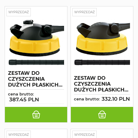
WYPRZEDAŻ
WYPRZEDAŻ
ZESTAW DO
ZESTAW DO
CZYSZCZENIA
CZYSZCZENIA
DUŻYCH PŁASKICH
DUŻYCH PŁASKICH
POWIERZCHNI ZE
cena brutto:
POWIERZCHNI
ZBIORNIKIEM NA
332.10 PLN
387.45 PLN
cena brutto:
(M22X1,5)
CHEMIĘ ANNOVI
WYPRZEDAŻ
WYPRZEDAŻ