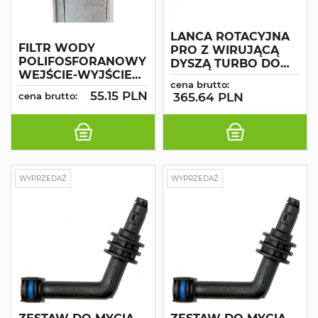
LANCA ROTACYJNA
FILTR WODY
PRO Z WIRUJĄCĄ
POLIFOSFORANOWY
DYSZĄ TURBO DO
WEJŚCIE-WYJŚCIE
MODELI ANNOVI
cena brutto:
3/4 F-M DO ANNOVI
HOT 1309
55.15 PLN
cena brutto:
365.64 PLN
HOT 1309
WYPRZEDAŻ
WYPRZEDAŻ