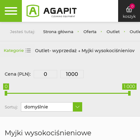
0
koszyk
Jesteś tutaj:
Strona główna
Oferta
Outlet
Outl
Outlet- wyprzedaż → Myjki wysokociśnieniowe
Kategorie
Cena (PLN):
0
1 000
domyślnie
Sortuj:
Myjki wysokociśnieniowe