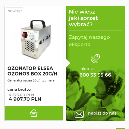
Nie wiesz
NOWOŚĆ
jaki sprzęt
wybrać?
Zapytaj naszego
eksperta
OZONATOR ELSEA
Infolinia:
OZONO3 BOX 20G/H
600 33 55 66
Generator ozonu 20g/h z timerem
cena brutto:
6 273.00 PLN
4 907.70 PLN
napisz do nas