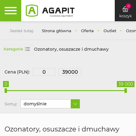
0
koszyk
Jesteś tutaj:
Strona główna
Oferta
Outlet
Ozon
Ozonatory, osuszacze i dmuchawy
Kategorie
Cena (PLN):
0
39 000
domyślnie
Sortuj:
Ozonatory, osuszacze i dmuchawy