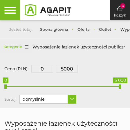
0
koszyk
Jesteś tutaj:
Strona główna
Oferta
Outlet
Wypo
Wyposażenie łazienek użyteczności publicznej
Kategorie
Cena (PLN):
0
5 000
domyślnie
Sortuj:
Wyposażenie łazienek użyteczności