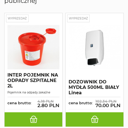
publicznej
WYPRZEDAŻ
WYPRZEDAŻ
INTER POJEMNIK NA
ODPADY SZPITALNE
DOZOWNIK DO
2L
MYDŁA 500ML BIAŁY
Linea
Pojemnik na odpady zakaźne
4.18 PLN
102.34 PLN
cena brutto:
cena brutto:
2.80 PLN
70.00 PLN