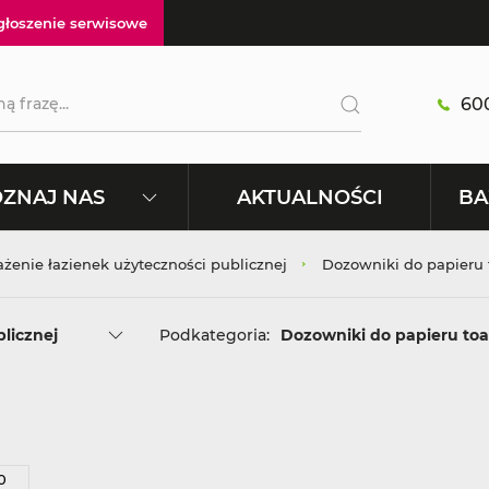
głoszenie serwisowe
600
AKTUALNOŚCI
ZNAJ NAS
BA
enie łazienek użyteczności publicznej
Dozowniki do papieru
licznej
Podkategoria:
Dozowniki do papieru to