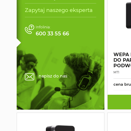
Zapytaj naszego eksperta
Infolinia:
600 33 55 66
WEPA 
DO PA
PODW
MT1
napisz do nas
cena bru