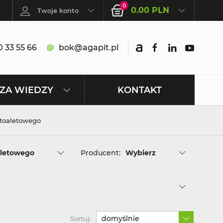
0
0.00 PLN
Twoje konto
 33 55 66
bok@agapit.pl
KONTAKT
ZA WIEDZY
 toaletowego
aletowego
Producent:
Wybierz
domyślnie
Sortuj: