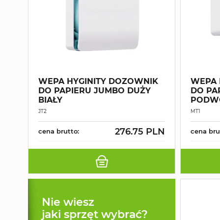
WEPA HYGINITY DOZOWNIK
WEPA 
DO PAPIERU JUMBO DUŻY
DO PA
BIAŁY
PODWÓ
JT2
MT1
276.75 PLN
cena brutto:
cena bru
Nie wiesz
jaki sprzęt wybrać?