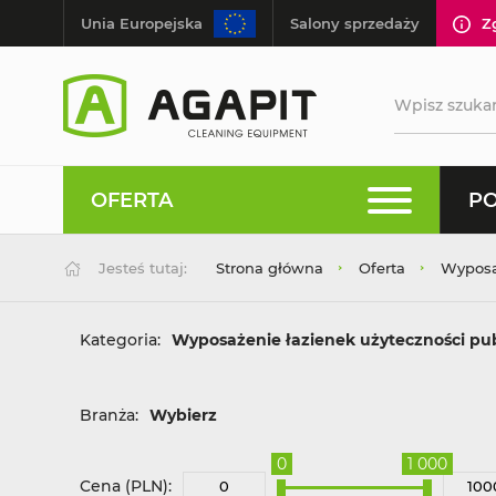
Unia Europejska
Salony sprzedaży
Z
OFERTA
PO
Jesteś tutaj:
Strona główna
Oferta
Wyposaż
Kategoria:
Wyposażenie łazienek użyteczności pub
Branża:
Wybierz
0
1 000
Cena (PLN):