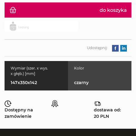
do koszyka
Udostępnij:
Wymiar (szer. x wys.
Kolor
x głęb.) [mm]
147x350x142
czarny
Dostępny na
dostawa od:
zamówienie
20 PLN