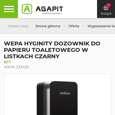
0
koszyk
Jesteś tutaj:
Strona główna
Oferta
Wyposażenie łaz
WEPA HYGINITY DOZOWNIK DO
PAPIERU TOALETOWEGO W
LISTKACH CZARNY
BT1
WEPA 333425