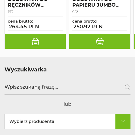
RĘCZNIKÓW
PAPIERU JUMBO
INTERFOLD MAŁY
CENTERFEED
PT2
CF2
BIAŁY
CZARNY
cena brutto:
cena brutto:
264.45 PLN
250.92 PLN
Wyszukiwarka
lub
Wybierz producenta