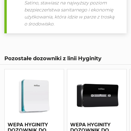
Satino, stawiasz na najwyższy poziom
bezpieczeństwa sanitarnego i ekonomię
użytkowania, która idzie w parze z troską
o środowisko.
Pozostałe dozowniki z linii Hyginity
WEPA HYGINITY
WEPA HYGINITY
DOZOWNIK DO
DOZOWNIK DO