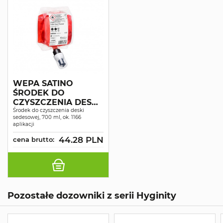
WEPA SATINO
ŚRODEK DO
CZYSZCZENIA DESKI
TOALETOWEJ 700ML
Środek do czyszczenia deski
sedesowej, 700 ml, ok. 1166
A1
aplikacji
44.28 PLN
cena brutto:
Pozostałe dozowniki z serii Hyginity