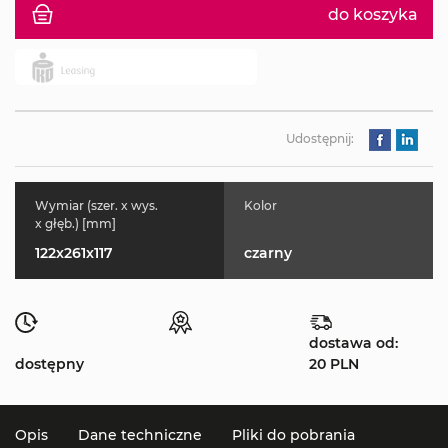
do koszyka
Udostępnij:
Wymiar (szer. x wys.
Kolor
x głęb.) [mm]
122x261x117
czarny
dostawa od:
dostępny
20 PLN
Opis
Dane techniczne
Pliki do pobrania