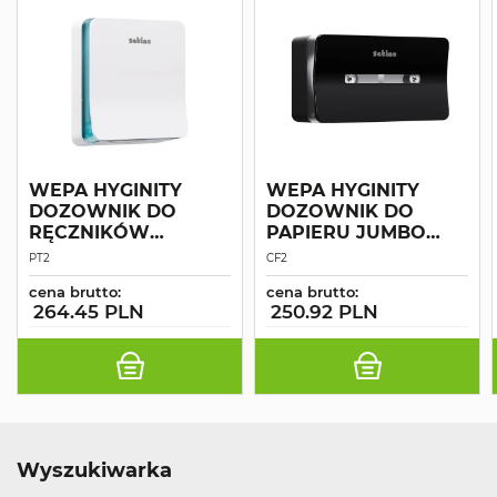
WEPA HYGINITY
WEPA HYGINITY
DOZOWNIK DO
DOZOWNIK DO
RĘCZNIKÓW
PAPIERU JUMBO
INTERFOLD MAŁY
CENTERFEED
PT2
CF2
BIAŁY
CZARNY
cena brutto:
cena brutto:
264.45 PLN
250.92 PLN
Wyszukiwarka