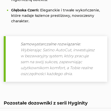
Głęboka Czerń:
Eleganckie i trwałe wykończenie,
które nadaje łazience prestiżowy, nowoczesny
charakter.
Samowystarczalne rozwiązanie:
Wybierając Satino AutoCut, inwestujesz
w bezawaryjny system, który pracuje
sam na swój sukces, zapewniając
użytkownikom komfort, a Tobie realne
oszczędności każdego dnia.
Pozostałe dozowniki z serii Hyginity