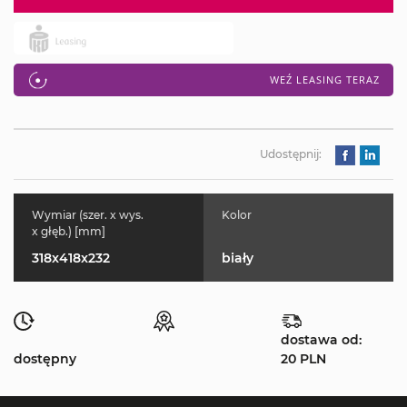
WEŹ LEASING TERAZ
Udostępnij:
Wymiar (szer. x wys.
Kolor
x głęb.) [mm]
318x418x232
biały
dostawa od:
dostępny
20 PLN