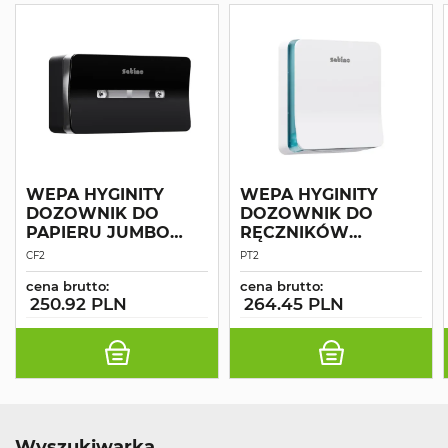
WEPA HYGINITY
WEPA HYGINITY
DOZOWNIK DO
DOZOWNIK DO
PAPIERU JUMBO
RĘCZNIKÓW
CENTERFEED
INTERFOLD MAŁY
CF2
PT2
CZARNY
BIAŁY
cena brutto:
cena brutto:
250.92 PLN
264.45 PLN
Wyszukiwarka