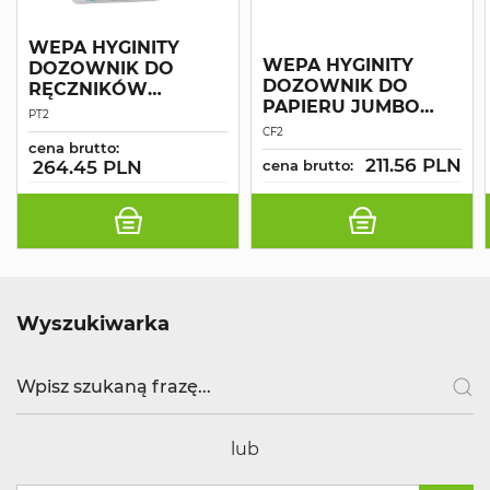
WEPA HYGINITY
WEPA HYGINITY
DOZOWNIK DO
DOZOWNIK DO
RĘCZNIKÓW
PAPIERU JUMBO
INTERFOLD MAŁY
PT2
CENTERFEED
BIAŁY
CF2
CZARNY
cena brutto:
211.56 PLN
264.45 PLN
cena brutto:
Wyszukiwarka
lub