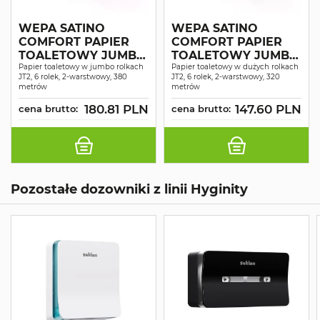
WEPA SATINO
WEPA SATINO
COMFORT PAPIER
COMFORT PAPIER
TOALETOWY JUMBO
TOALETOWY JUMBO
MAXI MAKULATURA
Papier toaletowy w jumbo rolkach
MAKULTURA 2W A6
Papier toaletowy w dużych rolkach
JT2, 6 rolek, 2-warstwowy, 380
JT2, 6 rolek, 2-warstwowy, 320
ŚNIEŻNOBIAŁY 2W
metrów
metrów
380MB A6
180.81 PLN
147.60 PLN
cena brutto:
cena brutto:
Pozostałe dozowniki z linii Hyginity