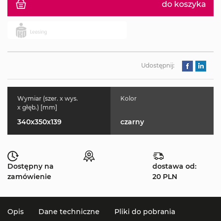
do koszyka
Udostępnij:
Wymiar (szer. x wys.
Kolor
x głęb.) [mm]
340x350x139
czarny
Dostępny na
dostawa od:
zamówienie
20 PLN
Opis
Dane techniczne
Pliki do pobrania