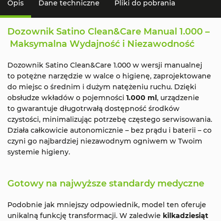
Opis
Dane techniczne
Pliki do pobrania
Dozownik Satino Clean&Care Manual 1.000 –
Maksymalna Wydajność i Niezawodność
Dozownik Satino Clean&Care 1.000 w wersji manualnej
to potężne narzędzie w walce o higienę, zaprojektowane
do miejsc o średnim i dużym natężeniu ruchu. Dzięki
obsłudze wkładów o pojemności
1.000 ml
, urządzenie
to gwarantuje długotrwałą dostępność środków
czystości, minimalizując potrzebę częstego serwisowania.
Działa całkowicie autonomicznie – bez prądu i baterii – co
czyni go najbardziej niezawodnym ogniwem w Twoim
systemie higieny.
Gotowy na najwyższe standardy medyczne
Podobnie jak mniejszy odpowiednik, model ten oferuje
unikalną funkcję transformacji. W zaledwie
kilkadziesiąt