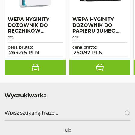
WEPA HYGINITY
WEPA HYGINITY
DOZOWNIK DO
DOZOWNIK DO
RĘCZNIKÓW
PAPIERU JUMBO
INTERFOLD MAŁY
CENTERFEED
PT2
CF2
BIAŁY
CZARNY
cena brutto:
cena brutto:
264.45 PLN
250.92 PLN
Wyszukiwarka
lub