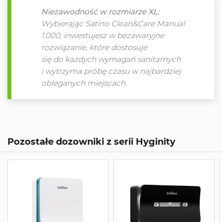
Niezawodność w rozmiarze XL:
Wybierając Satino Clean&Care Manual
1.000, inwestujesz w bezawaryjne
rozwiązanie, które dostosuje
się do każdych wymagań sanitarnych
i wytrzyma próbę czasu w najbardziej
obleganych miejscach.
Pozostałe dozowniki z serii Hyginity