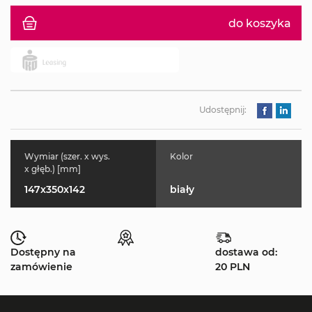
do koszyka
Udostępnij:
Wymiar (szer. x wys.
Kolor
x głęb.) [mm]
147x350x142
biały
Dostępny na
dostawa od:
zamówienie
20 PLN