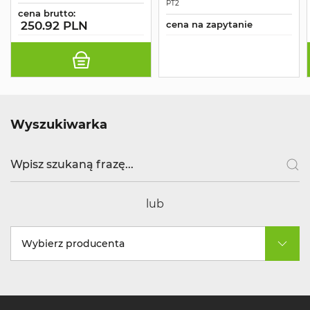
INTERFOLD DUŻY
CZARNY
PT2
CZARNY
cena brutto:
250.92 PLN
cena na zapytanie
Wyszukiwarka
lub
Wybierz producenta