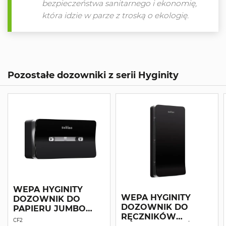
bezpieczeństwa sanitarnego i ekonomię,
która idzie w parze z troską o ekologię.
Pozostałe dozowniki z serii Hyginity
WEPA HYGINITY
WEPA HYGINITY
DOZOWNIK DO
DOZOWNIK DO
PAPIERU JUMBO
RĘCZNIKÓW
CENTERFEED
CF2