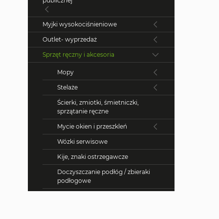
publicznej
Myjki wysokociśnieniowe
Outlet- wyprzedaż
Sprzęt ręczny i akcesoria
Mopy
Stelaże
Ścierki, zmiotki, śmietniczki,
sprzątanie ręczne
Mycie okien i przeszkleń
Wózki serwisowe
Kije, znaki ostrzegawcze
Doczyszczanie podłóg / zbieraki
podłogowe