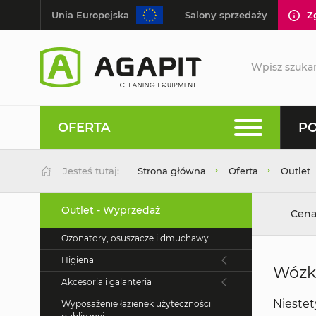
Unia Europejska
Salony sprzedaży
Z
OFERTA
PO
Jesteś tutaj:
Strona główna
Oferta
Outlet
Outlet - Wyprzedaż
Cena
Ozonatory, osuszacze i dmuchawy
Higiena
Wózk
Akcesoria i galanteria
Niestet
Wyposażenie łazienek użyteczności