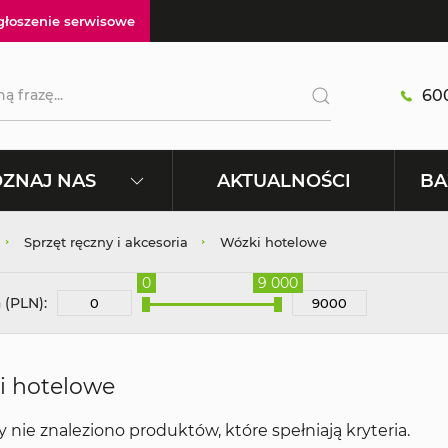
głoszenie serwisowe
600
AKTUALNOŚCI
ZNAJ NAS
BA
Sprzęt ręczny i akcesoria
Wózki hotelowe
0
9 000
 (PLN):
i hotelowe
y
nie znaleziono produktów, które spełniają kryteria.