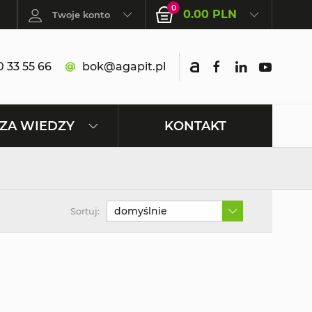
0
0.00 PLN
Twoje konto
 33 55 66
bok@agapit.pl
KONTAKT
ZA WIEDZY
domyślnie
Sortuj: