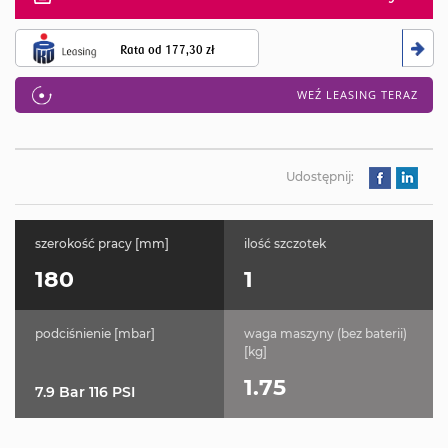
Rata od
177,30 zł
WEŹ LEASING TERAZ
Udostępnij:
szerokość pracy [mm]
ilość szczotek
180
1
podciśnienie [mbar]
waga maszyny (bez baterii)
[kg]
1.75
7.9 Bar 116 PSI