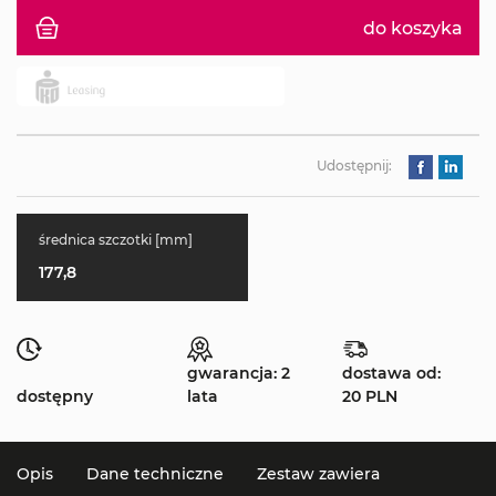
do koszyka
Udostępnij:
średnica szczotki [mm]
177,8
gwarancja: 2
dostawa od:
dostępny
lata
20 PLN
Opis
Dane techniczne
Zestaw zawiera