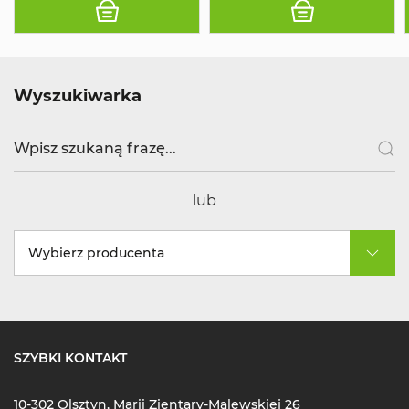
Wyszukiwarka
lub
Wybierz producenta
SZYBKI KONTAKT
10-302 Olsztyn, Marii Zientary-Malewskiej 26