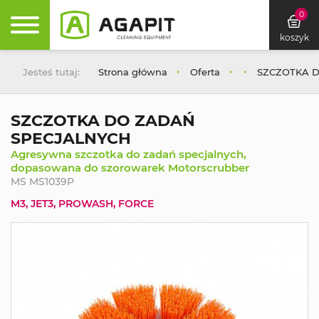
0
koszyk
Jesteś tutaj:
Strona główna
Oferta
SZCZOTKA 
SZCZOTKA DO ZADAŃ
SPECJALNYCH
Agresywna szczotka do zadań specjalnych,
dopasowana do szorowarek Motorscrubber
MS MS1039P
M3, JET3, PROWASH, FORCE