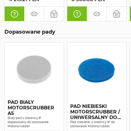
Dopasowane pady
PAD BIAŁY
PAD NIEBIESKI
MOTORSCRUBBER
MOTORSCRUBBER /
A5
UNIWERSALNY DO
Biały pad o średnicy 8"
dopasowany do szorowarek
CZYSZCZENIA
Pad niebieski o średnicy 8" do
Motorscrubber
szorowarek Motorscrubber
PODŁÓG / A5