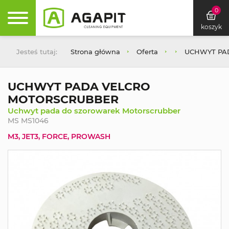
0
koszyk
Jesteś tutaj:
Strona główna
Oferta
UCHWYT PA
UCHWYT PADA VELCRO
MOTORSCRUBBER
Uchwyt pada do szorowarek Motorscrubber
MS MS1046
M3, JET3, FORCE, PROWASH