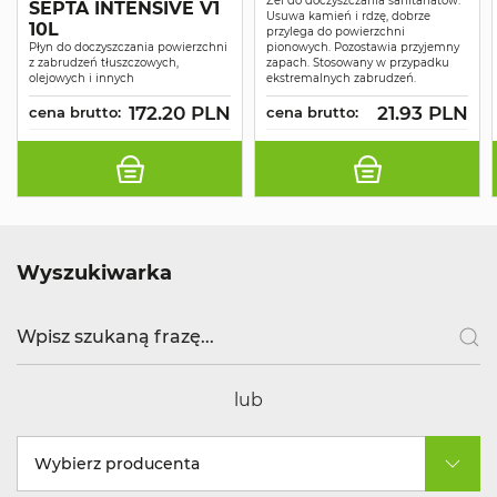
Żel do doczyszczania sanitariatów.
SEPTA INTENSIVE V1
Usuwa kamień i rdzę, dobrze
10L
przylega do powierzchni
Płyn do doczyszczania powierzchni
pionowych. Pozostawia przyjemny
z zabrudzeń tłuszczowych,
zapach. Stosowany w przypadku
olejowych i innych
ekstremalnych zabrudzeń.
172.20 PLN
21.93 PLN
cena brutto:
cena brutto:
Wyszukiwarka
lub
Wybierz producenta