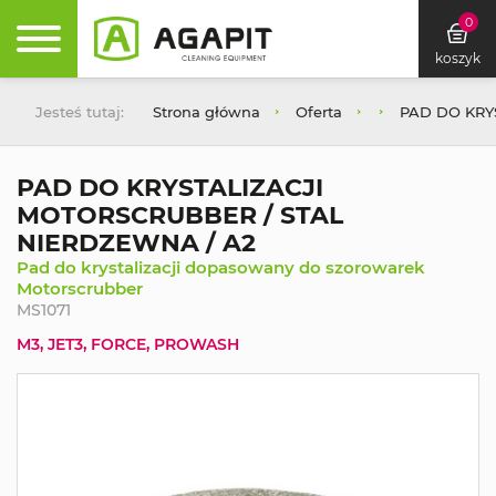
0
koszyk
Jesteś tutaj:
Strona główna
Oferta
PAD DO KRY
PAD DO KRYSTALIZACJI
MOTORSCRUBBER / STAL
NIERDZEWNA / A2
Pad do krystalizacji dopasowany do szorowarek
Motorscrubber
MS1071
M3, JET3, FORCE, PROWASH