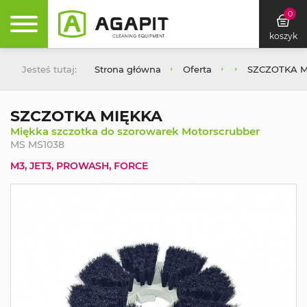
0
koszyk
Jesteś tutaj:
Strona główna
Oferta
SZCZOTKA M
SZCZOTKA MIĘKKA
Miękka szczotka do szorowarek Motorscrubber
MS MS1038
M3, JET3, PROWASH, FORCE