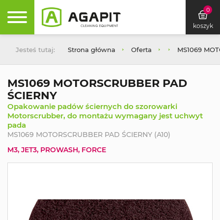
0
koszyk
Jesteś tutaj:
Strona główna
Oferta
MS1069 MOT
MS1069 MOTORSCRUBBER PAD
ŚCIERNY
Opakowanie padów ściernych do szorowarki
Motorscrubber, do montażu wymagany jest uchwyt
pada
MS1069 MOTORSCRUBBER PAD ŚCIERNY (A10)
M3, JET3, PROWASH, FORCE