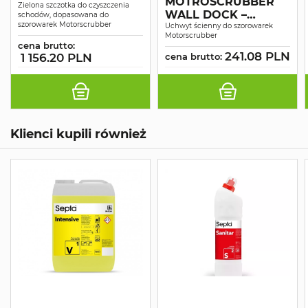
MOTROSCRUBBER
MOTORSCRUBBER
Zielona szczotka do czyszczenia
WALL DOCK –
schodów, dopasowana do
szorowarek Motorscrubber
UCHWYT DO
Uchwyt ścienny do szorowarek
Motorscrubber
MOCOWANIA NA
cena brutto:
ŚCIANIE
241.08 PLN
1 156.20 PLN
cena brutto:
Klienci kupili również