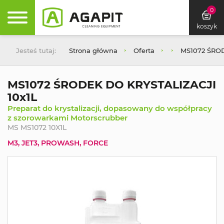
0
koszyk
Jesteś tutaj:
Strona główna
Oferta
MS1072 ŚROD
MS1072 ŚRODEK DO KRYSTALIZACJI
10x1L
Preparat do krystalizacji, dopasowany do współpracy
z szorowarkami Motorscrubber
MS MS1072 10X1L
M3, JET3, PROWASH, FORCE