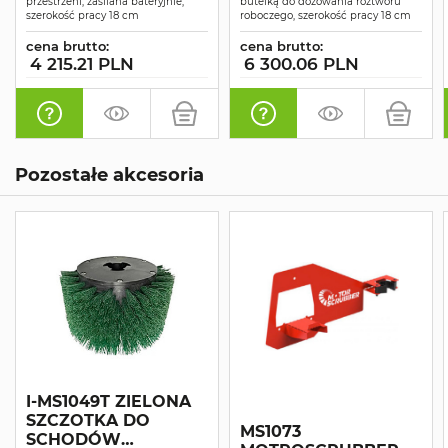
przestrzeni, zasilana bateryjnie,
butelką do dozowania roztworu
szerokość pracy 18 cm
roboczego, szerokość pracy 18 cm
cena brutto:
cena brutto:
4 215.21 PLN
6 300.06 PLN
Pozostałe akcesoria
I-MS1049T ZIELONA
SZCZOTKA DO
MS1073
SCHODÓW