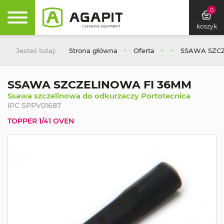
0
koszyk
Jesteś tutaj:
Strona główna
Oferta
SSAWA SZCZ
SSAWA SZCZELINOWA FI 36MM
Ssawa szczelinowa do odkurzaczy Portotecnica
IPC SPPV01687
TOPPER 1/41 OVEN