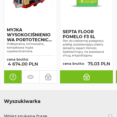
MYJKA
SEPTA FLOOR
WYSOKOCIŚNIENIO
POMELO F3 5L
WA PORTOTECNICA
Płyn do codziennej pielęgnacji
SUPERJET 1609P
Profesjonalna, zimnowodna,
podłóg, pozostawiający piękny
kompaktowa myjka
delikatny zapach Pomelo.
wysokociśnieniowa
Szybkoschnący, nie pozostawia
smug, antypoślizgowy
cena brutto:
75.03 PLN
4 674.00 PLN
cena brutto:
Wyszukiwarka