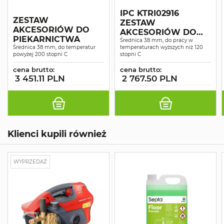
IPC KTRI02916
ZESTAW
ZESTAW
AKCESORIÓW DO
AKCESORIÓW DO
PIEKARNICTWA
PIEKARNICTWA
Średnica 38 mm, do pracy w
Średnica 38 mm, do temperatur
temperaturach wyższych niż 120
POWYŻEJ 120 ST. FI
powyżej 200 stopni C
stopni C
38MM
cena brutto:
cena brutto:
3 451.11 PLN
2 767.50 PLN
Klienci kupili również
WYPRZEDAŻ