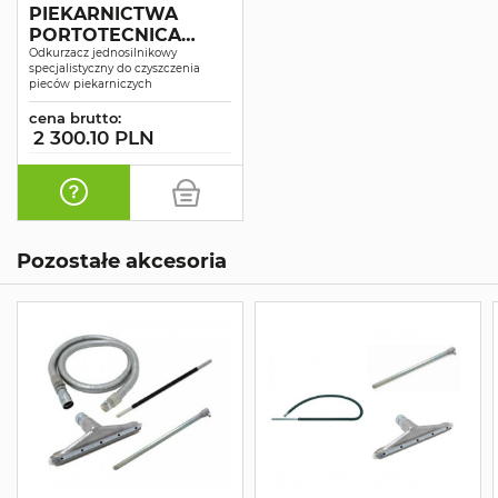
PIEKARNICTWA
PORTOTECNICA
TOPPER 1/41 OVEN
Odkurzacz jednosilnikowy
specjalistyczny do czyszczenia
pieców piekarniczych
cena brutto:
2 300.10 PLN
Pozostałe akcesoria