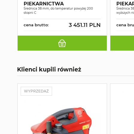
PIEKARNICTWA
PIEKA
Średnica 38 mm, do temperatur powyżej 200
ST. FI
Średnica 3
stopni C
wyższych ni
3 451.11 PLN
cena brutto:
cena bru
Klienci kupili również
WYPRZEDAŻ