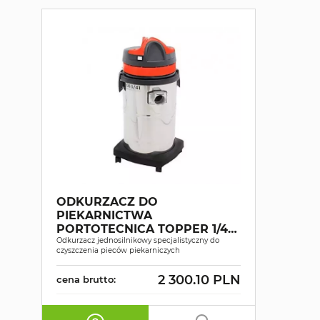
ODKURZACZ DO
PIEKARNICTWA
PORTOTECNICA TOPPER 1/41
OVEN
Odkurzacz jednosilnikowy specjalistyczny do
czyszczenia pieców piekarniczych
2 300.10 PLN
cena brutto: