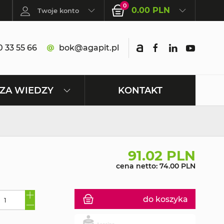
0
0.00 PLN
Twoje konto
 33 55 66
bok@agapit.pl
KONTAKT
ZA WIEDZY
91.02 PLN
cena netto: 74.00 PLN
do koszyka