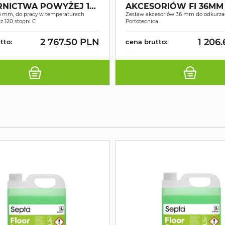
RNICTWA POWYŻEJ 120
AKCESORIÓW FI 36MM
 38MM
8 mm, do pracy w temperaturach
Zestaw akcesoriów 36 mm do odkurza
ż 120 stopni C
Portotecnica
2 767.50 PLN
1 206
tto:
cena brutto: