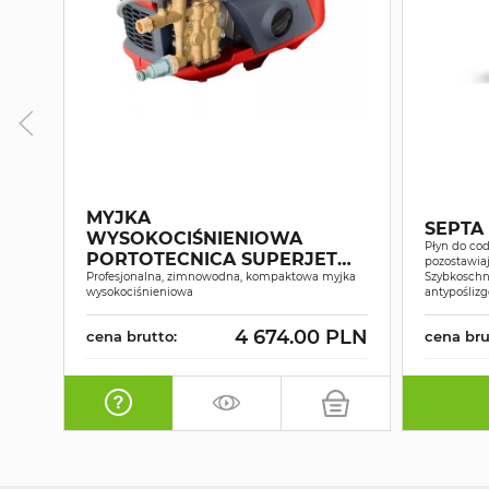
MYJKA
SEPTA
WYSOKOCIŚNIENIOWA
Płyn do cod
PORTOTECNICA SUPERJET
pozostawiaj
1609P
Profesjonalna, zimnowodna, kompaktowa myjka
Szybkoschn
wysokociśnieniowa
antypośliz
4 674.00 PLN
cena brutto:
cena bru