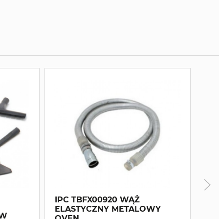
IPC TBFX00920 WĄŻ
ELASTYCZNY METALOWY
IP
AW
OVEN