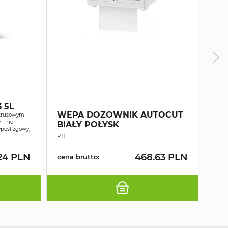
WE
 5L
RĘ
WEPA DOZOWNIK AUTOCUT
ytrusowym
MA
i nie
BIAŁY POŁYSK
poślizgowy,
2W
Ręczn
PT1
wars
24 PLN
468.63 PLN
cena brutto:
cen