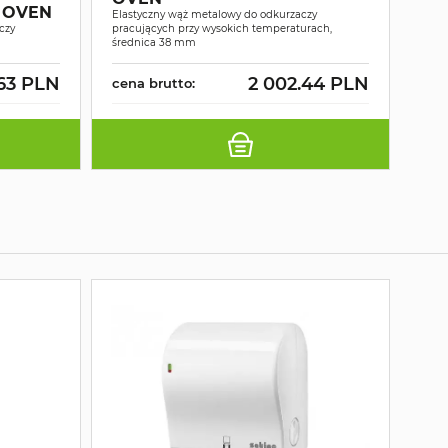
PR
 OVEN
Elastyczny wąż metalowy do odkurzaczy
OV
czy
pracujących przy wysokich temperaturach,
średnica 38 mm
Przed
.63 PLN
2 002.44 PLN
cena brutto:
cen