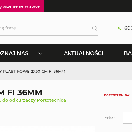
głoszenie serwisowe
600
AKTUALNOŚCI
ZNAJ NAS
BA
Y PLASTIKOWE 2X50 CM FI 36MM
M FI 36MM
m, do odkurzaczy Portotecnica
liczba: