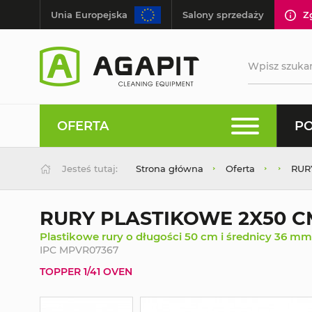
Unia Europejska
Salony sprzedaży
Z
OFERTA
PO
Jesteś tutaj:
Strona główna
Oferta
RUR
RURY PLASTIKOWE 2X50 C
Plastikowe rury o długości 50 cm i średnicy 36 m
IPC MPVR07367
TOPPER 1/41 OVEN