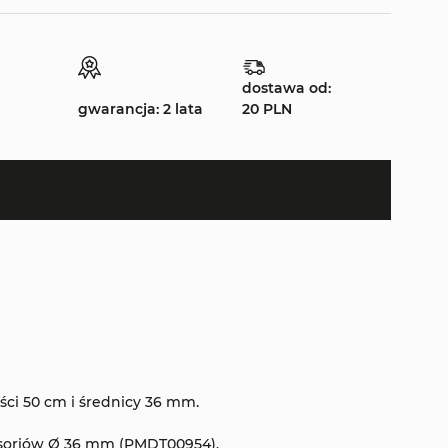
dostawa od:
gwarancja: 2 lata
20 PLN
ści 50 cm i średnicy 36 mm.
soriów Ø 36 mm (PMDT00954).