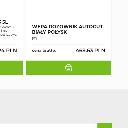
WE
 5L
RĘ
WEPA DOZOWNIK AUTOCUT
ytrusowym
MA
i nie
BIAŁY POŁYSK
poślizgowy,
2W
Ręczn
PT1
wars
24 PLN
468.63 PLN
cena brutto:
cen