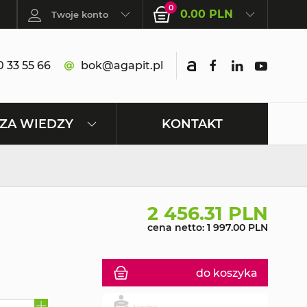
0
0.00 PLN
Twoje konto
 33 55 66
bok@agapit.pl
KONTAKT
ZA WIEDZY
2 456.31 PLN
cena netto: 1 997.00 PLN
do koszyka