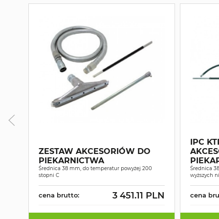
IPC KT
ZESTAW AKCESORIÓW DO
AKCES
PIEKARNICTWA
PIEKA
Średnica 38 mm, do temperatur powyżej 200
ST. FI
Średnica 3
stopni C
wyższych ni
3 451.11 PLN
cena brutto:
cena bru