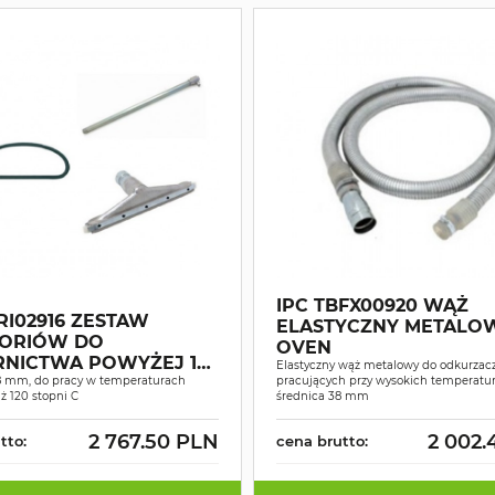
IPC TBFX00920 WĄŻ
RI02916 ZESTAW
ELASTYCZNY METALO
ORIÓW DO
OVEN
RNICTWA POWYŻEJ 120
Elastyczny wąż metalowy do odkurzac
 38MM
8 mm, do pracy w temperaturach
pracujących przy wysokich temperatur
ż 120 stopni C
średnica 38 mm
2 767.50 PLN
2 002.
tto:
cena brutto: