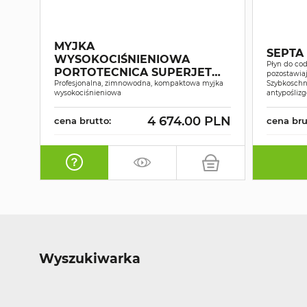
MYJKA
SEPTA
WYSOKOCIŚNIENIOWA
Płyn do cod
PORTOTECNICA SUPERJET
pozostawiaj
1609P
Profesjonalna, zimnowodna, kompaktowa myjka
Szybkoschn
wysokociśnieniowa
antypośliz
4 674.00 PLN
cena brutto:
cena bru
Wyszukiwarka