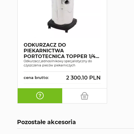
ODKURZACZ DO
PIEKARNICTWA
PORTOTECNICA TOPPER 1/41
OVEN
Odkurzacz jednosilnikowy specjalistyczny do
czyszczenia pieców piekarniczych
2 300.10 PLN
cena brutto:
Pozostałe akcesoria