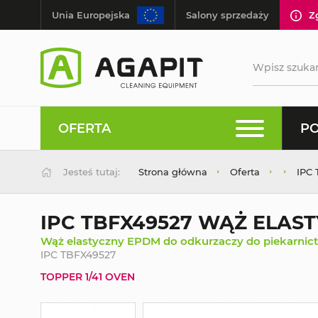
Unia Europejska
Salony sprzedaży
Z
OFERTA
PO
Jesteś tutaj:
Strona główna
Oferta
IPC
IPC TBFX49527 WĄŻ ELAS
Wąż elastyczny EPDM do odkurzaczy do piekarnic
IPC TBFX49527
TOPPER 1/41 OVEN