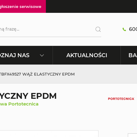
głoszenie serwisowe
600
AKTUALNOŚCI
ZNAJ NAS
BA
 TBFX49527 WĄŻ ELASTYCZNY EPDM
TYCZNY EPDM
twa Portotecnica