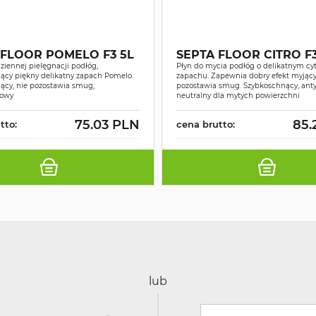
 FLOOR POMELO F3 5L
SEPTA FLOOR CITRO F3
ziennej pielęgnacji podłóg,
Płyn do mycia podłóg o delikatnym c
ący piękny delikatny zapach Pomelo.
zapachu. Zapewnia dobry efekt myjący 
ący, nie pozostawia smug,
pozostawia smug. Szybkoschnący, anty
gowy
neutralny dla mytych powierzchni
75.03 PLN
85.
tto:
cena brutto:
lub