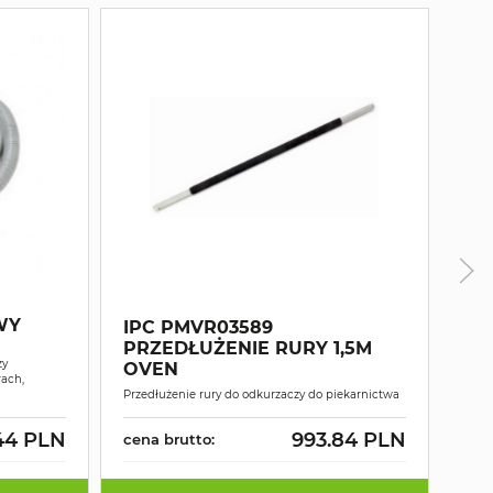
WY
IPC PMVR03589
PRZEDŁUŻENIE RURY 1,5M
IP
zy
OVEN
ach,
Rura
Przedłużenie rury do odkurzaczy do piekarnictwa
pieka
44 PLN
993.84 PLN
cena brutto:
cen