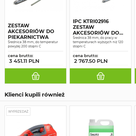
IPC KTRI02916
ZESTAW
ZESTAW
AKCESORIÓW DO
AKCESORIÓW DO
PIEKARNICTWA
PIEKARNICTWA
Średnica 38 mm, do pracy w
Średnica 38 mm, do temperatur
temperaturach wyższych niż 120
POWYŻEJ 120 ST. FI
powyżej 200 stopni C
stopni C
38MM
cena brutto:
cena brutto:
3 451.11 PLN
2 767.50 PLN
Klienci kupili również
WYPRZEDAŻ