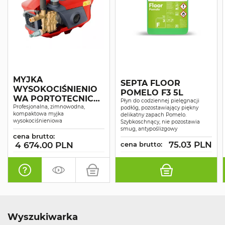
MYJKA
SEPTA FLOOR
WYSOKOCIŚNIENIO
POMELO F3 5L
WA PORTOTECNICA
Płyn do codziennej pielęgnacji
SUPERJET 1609P
Profesjonalna, zimnowodna,
podłóg, pozostawiający piękny
kompaktowa myjka
delikatny zapach Pomelo.
wysokociśnieniowa
Szybkoschnący, nie pozostawia
smug, antypoślizgowy
cena brutto:
75.03 PLN
4 674.00 PLN
cena brutto:
Wyszukiwarka