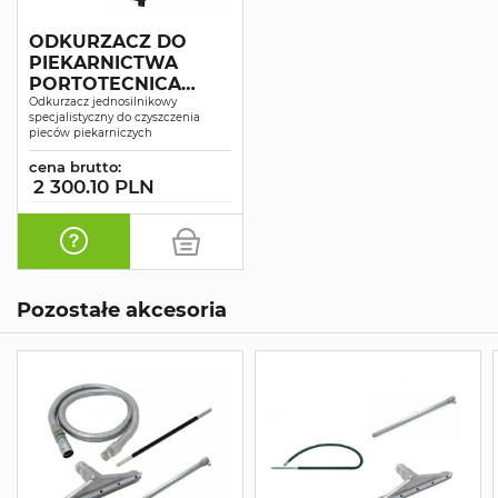
ODKURZACZ DO
PIEKARNICTWA
PORTOTECNICA
TOPPER 1/41 OVEN
Odkurzacz jednosilnikowy
specjalistyczny do czyszczenia
pieców piekarniczych
cena brutto:
2 300.10 PLN
Pozostałe akcesoria