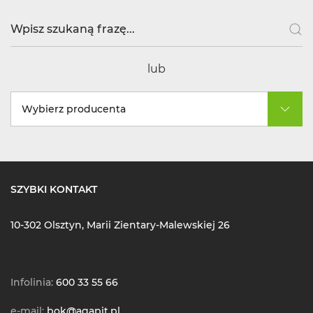
lub
Wybierz producenta
SZYBKI KONTAKT
10-302 Olsztyn, Marii Zientary-Malewskiej 26
Infolinia:
600 33 55 66
e-mail:
bok@agapit.pl