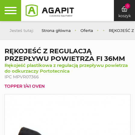
0
koszyk
Jesteś tutaj:
Strona główna
Oferta
RĘKOJEŚĆ Z
RĘKOJEŚĆ Z REGULACJĄ
PRZEPŁYWU POWIETRZA FI 36MM
Rękojeść plastikowa z regulacją przepływu powietrza
do odkurzaczy Portotecnica
IPC MPVR07366
TOPPER 1/41 OVEN