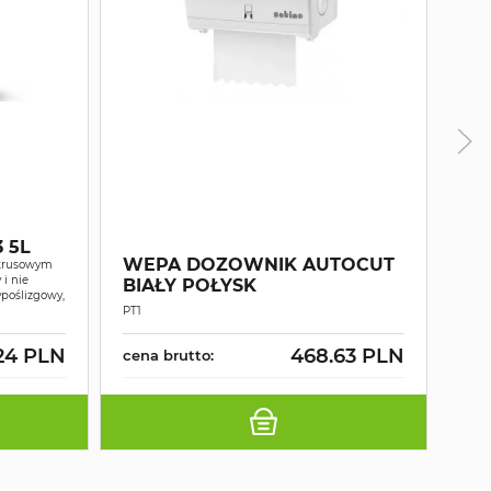
WE
 5L
RĘ
WEPA DOZOWNIK AUTOCUT
ytrusowym
MA
i nie
BIAŁY POŁYSK
poślizgowy,
2W
Ręczn
PT1
wars
24 PLN
468.63 PLN
cena brutto:
cen