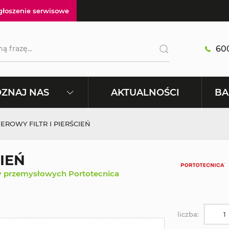
głoszenie serwisowe
600
AKTUALNOŚCI
ZNAJ NAS
BA
IEROWY FILTR I PIERŚCIEŃ
CIEŃ
y przemysłowych Portotecnica
liczba: