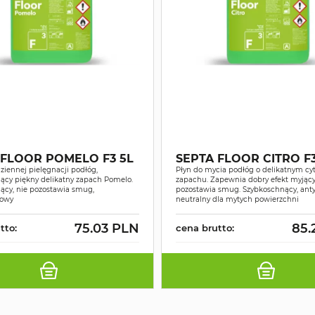
 FLOOR POMELO F3 5L
SEPTA FLOOR CITRO F3
ziennej pielęgnacji podłóg,
Płyn do mycia podłóg o delikatnym c
ący piękny delikatny zapach Pomelo.
zapachu. Zapewnia dobry efekt myjący 
ący, nie pozostawia smug,
pozostawia smug. Szybkoschnący, anty
gowy
neutralny dla mytych powierzchni
75.03 PLN
85.
tto:
cena brutto: