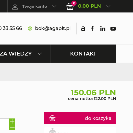
0
0.00 PLN
Twoje konto
 33 55 66
bok@agapit.pl
KONTAKT
ZA WIEDZY
150.06 PLN
cena netto: 122.00 PLN
do koszyka