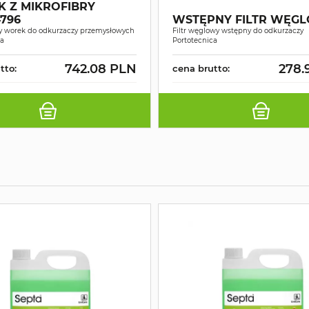
 Z MIKROFIBRY
796
WSTĘPNY FILTR WĘG
y worek do odkurzaczy przemysłowych
Filtr węglowy wstępny do odkurzaczy
ca
Portotecnica
742.08 PLN
278.
tto:
cena brutto: