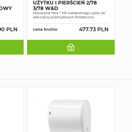
UŻYTKU I PIERŚCIEŃ 2/78
FI
LOWY
3/78 W&D
3/
Mocowanie filtra + filtr wielokrotnego użytku do
Mocow
odkurzaczy przemysłowych Portotecnica
odku
90 PLN
477.73 PLN
cena brutto:
cen