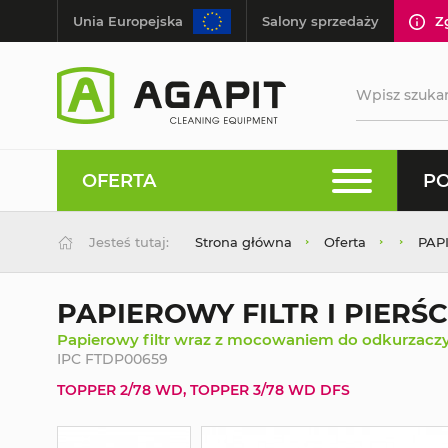
Unia Europejska
Salony sprzedaży
Z
OFERTA
PO
Jesteś tutaj:
Strona główna
Oferta
PAP
PAPIEROWY FILTR I PIERŚ
Papierowy filtr wraz z mocowaniem do odkurzacz
IPC FTDP00659
TOPPER 2/78 WD, TOPPER 3/78 WD DFS