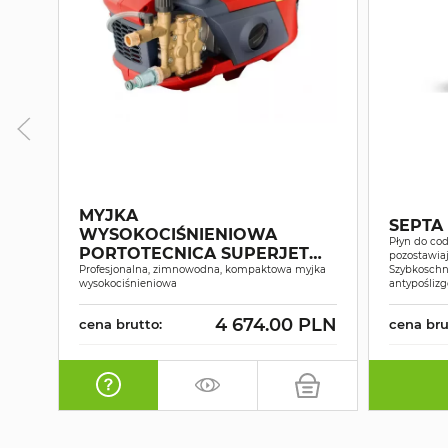
MYJKA
SEPTA
WYSOKOCIŚNIENIOWA
Płyn do cod
PORTOTECNICA SUPERJET
pozostawiaj
1609P
Profesjonalna, zimnowodna, kompaktowa myjka
Szybkoschn
wysokociśnieniowa
antypośliz
4 674.00 PLN
cena brutto:
cena bru