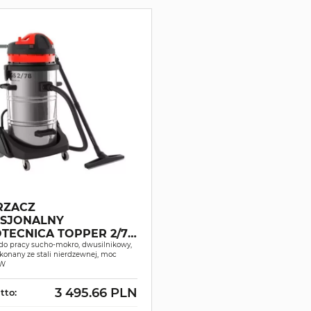
RZACZ
SJONALNY
TECNICA TOPPER 2/78
SUCHO-MOKRO
do pracy sucho-mokro, dwusilnikowy,
konany ze stali nierdzewnej, moc
0W
3 495.66 PLN
tto: