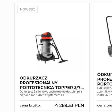
NOWOŚĆ
ODKU
ODKURZACZ
PROFE
PROFESJONALNY
PORTO
PORTOTECNICA TOPPER 3/78
W&D 
Odkurzacz 
W&D SUCHO-MOKRO
Odkurzacz 3 silnikowy sucho mokro do zbierania
zbiornik wy
ciężkich zabrudzeń z systemem DFS
2200-260
4 269.33 PLN
cena brutto:
cena bru