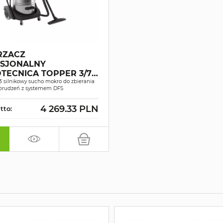
RZACZ
SJONALNY
TECNICA TOPPER 3/78
SUCHO-MOKRO
3 silnikowy sucho mokro do zbierania
abrudzeń z systemem DFS
4 269.33 PLN
tto: