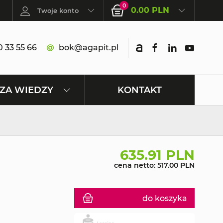
0
0.00 PLN
Twoje konto
 33 55 66
bok@agapit.pl
KONTAKT
ZA WIEDZY
635.91 PLN
cena netto: 517.00 PLN
do koszyka