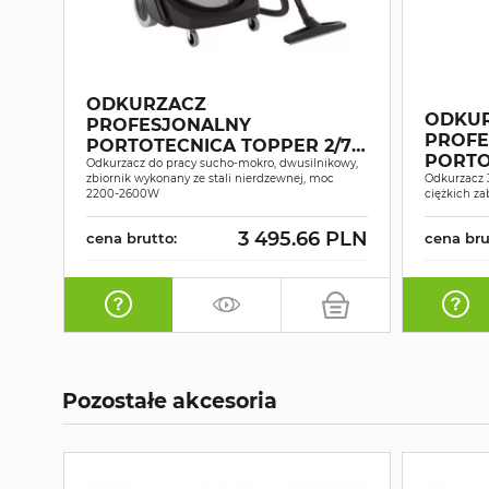
ODKURZACZ
ODKU
PROFESJONALNY
PROFE
PORTOTECNICA TOPPER 2/78
PORTO
W&D SUCHO-MOKRO
Odkurzacz do pracy sucho-mokro, dwusilnikowy,
zbiornik wykonany ze stali nierdzewnej, moc
W&D 
Odkurzacz 
2200-2600W
ciężkich z
3 495.66 PLN
cena brutto:
cena bru
Pozostałe akcesoria