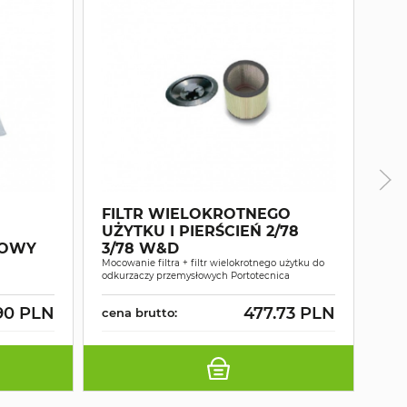
FILTR WIELOKROTNEGO
UŻYTKU I PIERŚCIEŃ 2/78
FI
LOWY
3/78 W&D
3/
Mocowanie filtra + filtr wielokrotnego użytku do
Mocow
odkurzaczy przemysłowych Portotecnica
odku
90 PLN
477.73 PLN
cena brutto:
cen