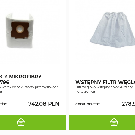
 Z MIKROFIBRY
796
WSTĘPNY FILTR WĘG
y worek do odkurzaczy przemysłowych
Filtr węglowy wstępny do odkurzaczy
ca
Portotecnica
742.08 PLN
278.
tto:
cena brutto: