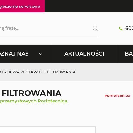
głoszenie serwisowe
600
AKTUALNOŚCI
ZNAJ NAS
BA
 KTRI06274 ZESTAW DO FILTROWANIA
O FILTROWANIA
 przemysłowych Portotecnica