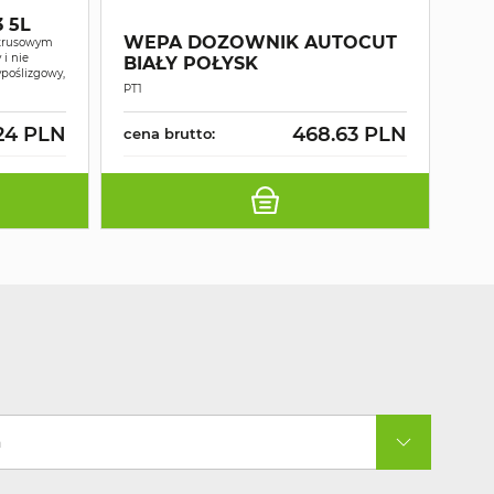
WE
 5L
RĘ
WEPA DOZOWNIK AUTOCUT
ytrusowym
MA
i nie
BIAŁY POŁYSK
poślizgowy,
2W
Ręczn
PT1
wars
24 PLN
468.63 PLN
cena brutto:
cen
a