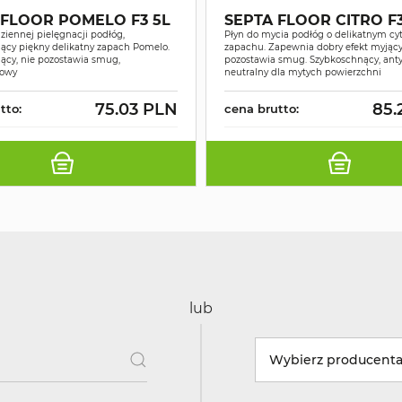
 FLOOR POMELO F3 5L
SEPTA FLOOR CITRO F3
ziennej pielęgnacji podłóg,
Płyn do mycia podłóg o delikatnym c
ący piękny delikatny zapach Pomelo.
zapachu. Zapewnia dobry efekt myjący 
ący, nie pozostawia smug,
pozostawia smug. Szybkoschnący, anty
gowy
neutralny dla mytych powierzchni
75.03 PLN
85.
tto:
cena brutto:
lub
Wybierz producent