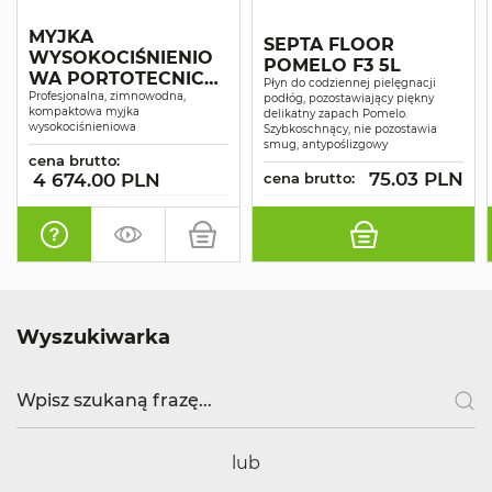
MYJKA
SEPTA FLOOR
WYSOKOCIŚNIENIO
POMELO F3 5L
WA PORTOTECNICA
Płyn do codziennej pielęgnacji
SUPERJET 1609P
Profesjonalna, zimnowodna,
podłóg, pozostawiający piękny
kompaktowa myjka
delikatny zapach Pomelo.
wysokociśnieniowa
Szybkoschnący, nie pozostawia
smug, antypoślizgowy
cena brutto:
75.03 PLN
4 674.00 PLN
cena brutto:
Wyszukiwarka
lub