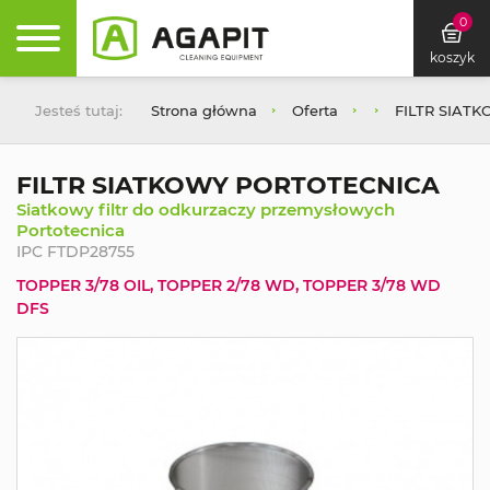
0
koszyk
Jesteś tutaj:
Strona główna
Oferta
FILTR SIAT
FILTR SIATKOWY PORTOTECNICA
Siatkowy filtr do odkurzaczy przemysłowych
Portotecnica
IPC FTDP28755
TOPPER 3/78 OIL, TOPPER 2/78 WD, TOPPER 3/78 WD
DFS