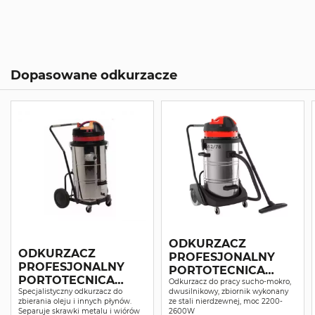
Dopasowane odkurzacze
ODKURZACZ
ODKURZACZ
PROFESJONALNY
PROFESJONALNY
PORTOTECNICA
PORTOTECNICA
TOPPER 2/78 W&D
Odkurzacz do pracy sucho-mokro,
TOPPER 3/78 OIL
Specjalistyczny odkurzacz do
dwusilnikowy, zbiornik wykonany
SUCHO-MOKRO
zbierania oleju i innych płynów.
ze stali nierdzewnej, moc 2200-
Separuje skrawki metalu i wiórów
2600W