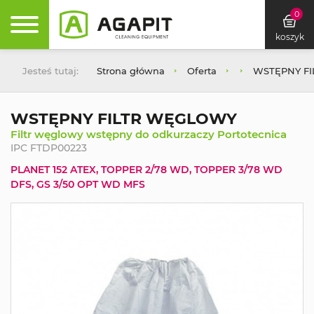
0
koszyk
Jesteś tutaj:
Strona główna
Oferta
WSTĘPNY F
WSTĘPNY FILTR WĘGLOWY
Filtr węglowy wstępny do odkurzaczy Portotecnica
IPC FTDP00223
PLANET 152 ATEX, TOPPER 2/78 WD, TOPPER 3/78 WD
DFS, GS 3/50 OPT WD MFS