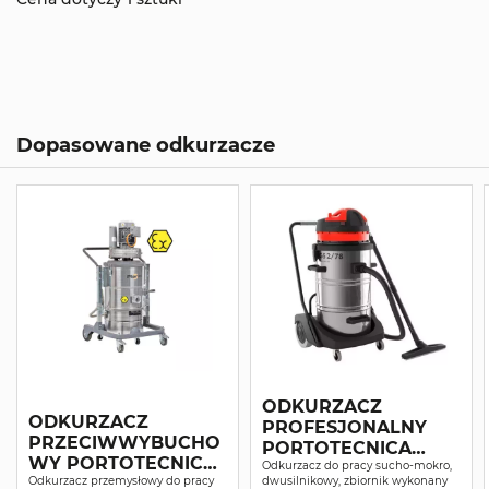
Dopasowane odkurzacze
ODKURZACZ
ODKURZACZ
PROFESJONALNY
PRZECIWWYBUCHO
PORTOTECNICA
WY PORTOTECNICA
TOPPER 2/78 W&D
Odkurzacz do pracy sucho-mokro,
PLANET 152 ATEX
Odkurzacz przemysłowy do pracy
dwusilnikowy, zbiornik wykonany