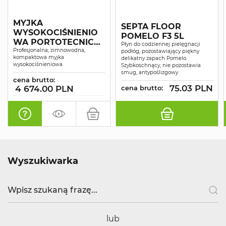
MYJKA
SEPTA FLOOR
WYSOKOCIŚNIENIO
POMELO F3 5L
WA PORTOTECNICA
Płyn do codziennej pielęgnacji
SUPERJET 1609P
Profesjonalna, zimnowodna,
podłóg, pozostawiający piękny
kompaktowa myjka
delikatny zapach Pomelo.
wysokociśnieniowa
Szybkoschnący, nie pozostawia
smug, antypoślizgowy
cena brutto:
75.03 PLN
4 674.00 PLN
cena brutto:
Wyszukiwarka
lub