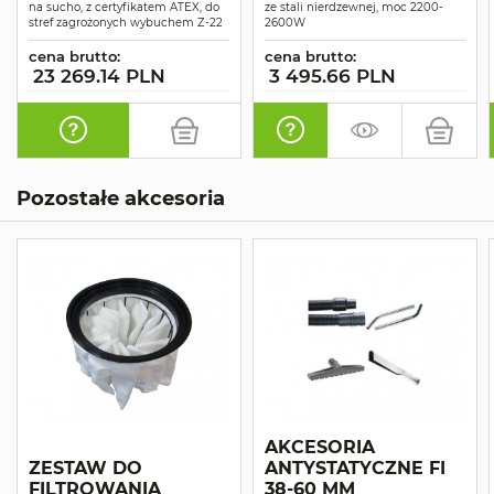
SUCHO-MOKRO
na sucho, z certyfikatem ATEX, do
ze stali nierdzewnej, moc 2200-
stref zagrożonych wybuchem Z-22
2600W
cena brutto:
cena brutto:
23 269.14 PLN
3 495.66 PLN
Pozostałe akcesoria
AKCESORIA
ZESTAW DO
ANTYSTATYCZNE FI
FILTROWANIA
38-60 MM