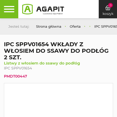
0
koszyk
Jesteś tutaj:
Strona główna
Oferta
IPC SPPV01
IPC SPPV01654 WKŁADY Z
WŁOSIEM DO SSAWY DO PODŁÓG
2 SZT.
Listwy z włosiem do ssawy do podłóg
IPC SPPV01654
PMDT00447