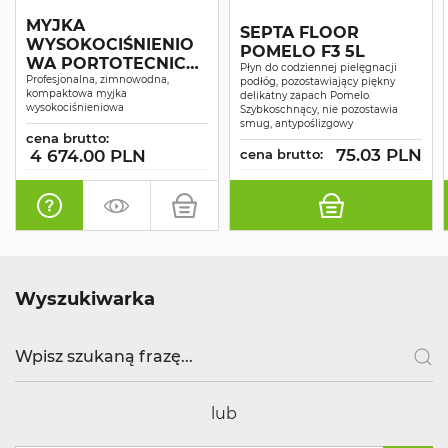
MYJKA
SEPTA FLOOR
WYSOKOCIŚNIENIO
POMELO F3 5L
WA PORTOTECNICA
Płyn do codziennej pielęgnacji
SUPERJET 1609P
Profesjonalna, zimnowodna,
podłóg, pozostawiający piękny
kompaktowa myjka
delikatny zapach Pomelo.
wysokociśnieniowa
Szybkoschnący, nie pozostawia
smug, antypoślizgowy
cena brutto:
75.03 PLN
4 674.00 PLN
cena brutto:
Wyszukiwarka
lub