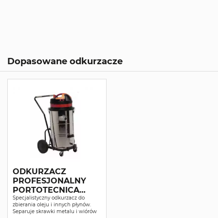
Dopasowane odkurzacze
ODKURZACZ
PROFESJONALNY
PORTOTECNICA
TOPPER 3/78 OIL
Specjalistyczny odkurzacz do
zbierania oleju i innych płynów.
Separuje skrawki metalu i wiórów