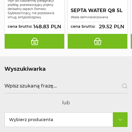
Płyn do codziennej pielęgnacji
podłóg, pozostawiający piękny
delikatny zapach Pomelo.
SEPTA WATER Q8 5L
Szybkoschnący, nie pozostawia
smug, antypoślizgowy
Woda demineralizowana
148.83 PLN
29.52 PLN
cena brutto:
cena brutto:
Wyszukiwarka
lub
Wybierz producenta