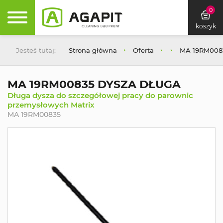
0
koszyk
Jesteś tutaj:
Strona główna
Oferta
MA 19RM008
MA 19RM00835 DYSZA DŁUGA
Długa dysza do szczegółowej pracy do parownic
przemysłowych Matrix
MA 19RM00835