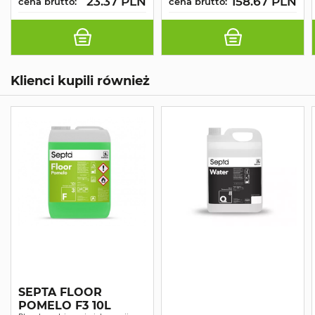
23.37 PLN
158.67 PLN
cena brutto:
cena brutto:
Klienci kupili również
SEPTA FLOOR
POMELO F3 10L