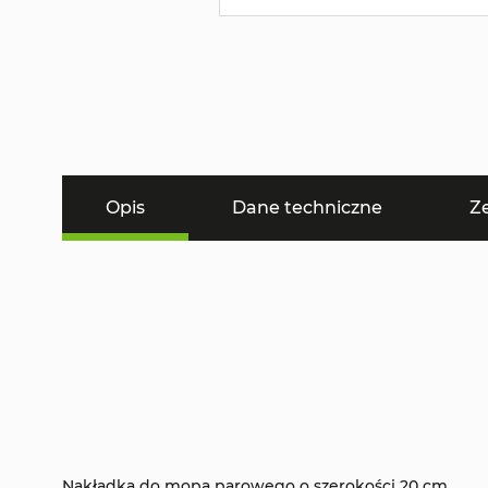
Opis
Dane techniczne
Z
Nakładka do mopa parowego o szerokości 20 cm