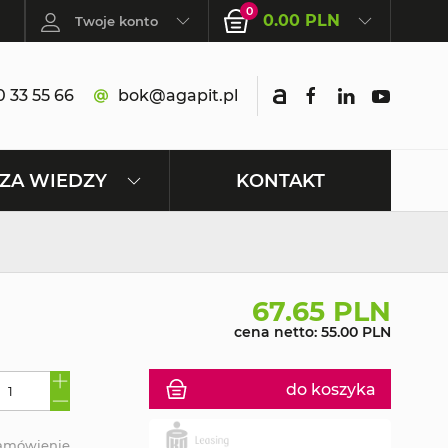
0
0.00 PLN
Twoje konto
 33 55 66
bok@agapit.pl
KONTAKT
ZA WIEDZY
67.65 PLN
cena netto: 55.00 PLN
do koszyka
zamówienie