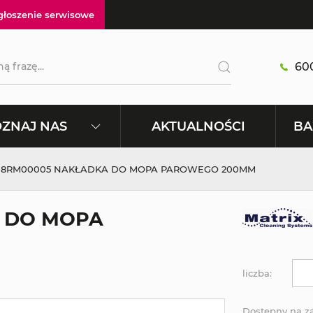
głoszenie serwisowe
600
AKTUALNOŚCI
ZNAJ NAS
BA
18RM00005 NAKŁADKA DO MOPA PAROWEGO 200MM
 DO MOPA
liczba:
Dostępny na 