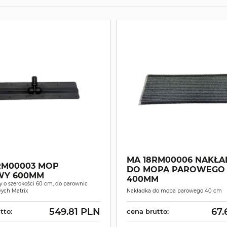
MA 18RM00006 NAKŁA
RM00003 MOP
DO MOPA PAROWEGO
WY 600MM
400MM
 o szerokości 60 cm, do parownic
ych Matrix
Nakładka do mopa parowego 40 cm
549.81 PLN
67.
tto:
cena brutto: