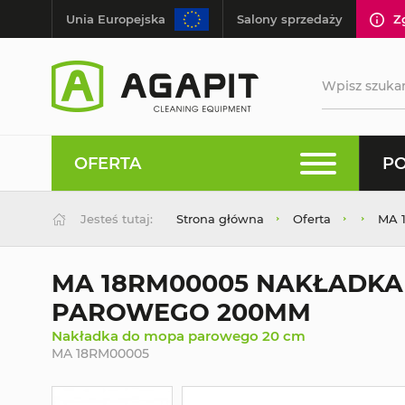
Unia Europejska
Salony sprzedaży
Z
OFERTA
PO
Jesteś tutaj:
Strona główna
Oferta
MA 
MA 18RM00005 NAKŁADKA
PAROWEGO 200MM
Nakładka do mopa parowego 20 cm
MA 18RM00005