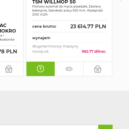
TSM WILLMOP 50
Pionowy automat do mycia posadzek, Zasilany
IP
bateryjnie, Szerokość pracy 500 mm, Wydajność
2100 m2/h
MA
WY
AC
23 614.77 PLN
cena brutto:
ZD
Maszy
-MOKRO
a i
wynajem
cen
akcesoriów
długoterminowy maszyny
78 PLN
wyn
nowej od
982.77 zł/msc.