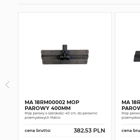
MA 18RM00002 MOP
MA 18
PAROWY 400MM
PARO
Mop parowy o szerokości 40 cm, do parownic
Mop parowy
przemysłowych Matrix
przemysłow
382.53 PLN
cena brutto:
cena bru