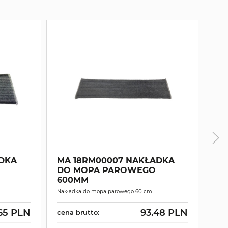
DKA
MA 18RM00007 NAKŁADKA
MA
DO MOPA PAROWEGO
ST
600MM
Szczo
Nakładka do mopa parowego 60 cm
prze
65 PLN
93.48 PLN
cena brutto:
cen