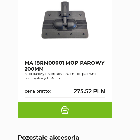
MA 18RM00001 MOP PAROWY
200MM
Mop parowy o szerokości 20 cm, do parownic
przemysłowych Matrix
275.52 PLN
cena brutto:
Pozostałe akcesoria