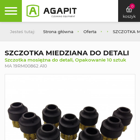
0
koszyk
Jesteś tutaj:
Strona główna
Oferta
SZCZOTKA M
SZCZOTKA MIEDZIANA DO DETALI
Szczotka mosiężna do detali, Opakowanie 10 sztuk
MA 19RM00862 A10