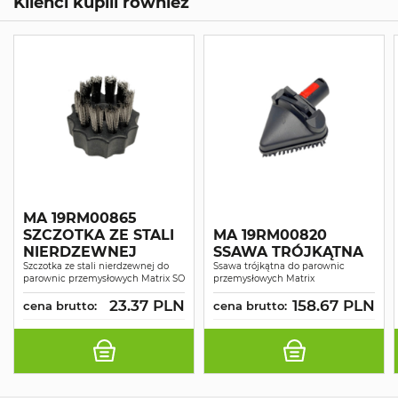
Klienci kupili również
MA 19RM00865
SZCZOTKA ZE STALI
MA 19RM00820
NIERDZEWNEJ
SSAWA TRÓJKĄTNA
Szczotka ze stali nierdzewnej do
Ssawa trójkątna do parownic
parownic przemysłowych Matrix SO
przemysłowych Matrix
23.37 PLN
158.67 PLN
cena brutto:
cena brutto: