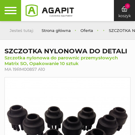
0
koszyk
Jesteś tutaj:
Strona główna
Oferta
SZCZOTKA 
SZCZOTKA NYLONOWA DO DETALI
Szczotka nylonowa do parownic przemysłowych
Matrix SO, Opakowanie 10 sztuk
MA 19RM00857 A10