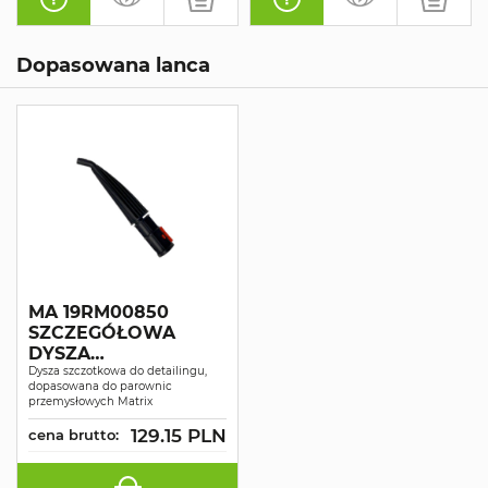
Dopasowana lanca
MA 19RM00850
SZCZEGÓŁOWA
DYSZA
SZCZOTKOWA
Dysza szczotkowa do detailingu,
dopasowana do parownic
przemysłowych Matrix
129.15 PLN
cena brutto: