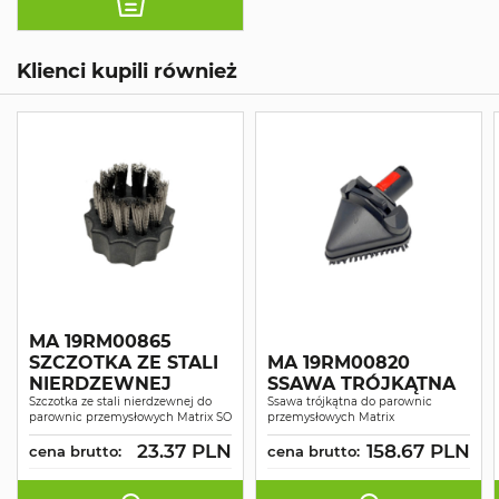
Klienci kupili również
MA 19RM00865
SZCZOTKA ZE STALI
MA 19RM00820
NIERDZEWNEJ
SSAWA TRÓJKĄTNA
Szczotka ze stali nierdzewnej do
Ssawa trójkątna do parownic
parownic przemysłowych Matrix SO
przemysłowych Matrix
23.37 PLN
158.67 PLN
cena brutto:
cena brutto: