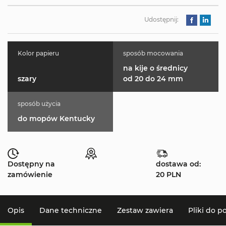
Udostępnij:
Kolor papieru
sposób mocowania
na kije o średnicy
szary
od 20 do 24 mm
sposób użycia
do mopów Kentucky
Dostępny na
dostawa od:
zamówienie
20 PLN
Opis
Dane techniczne
Zestaw zawiera
Pliki do p