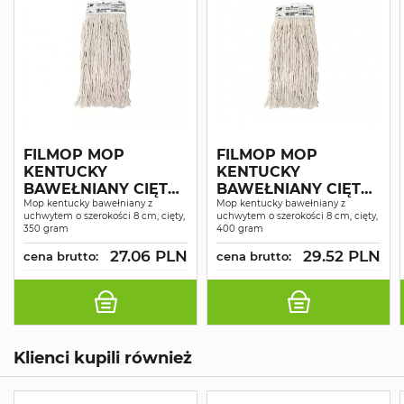
FILMOP MOP
FILMOP MOP
KENTUCKY
KENTUCKY
BAWEŁNIANY CIĘTY
BAWEŁNIANY CIĘTY
350G ZACZEP 8CM
Mop kentucky bawełniany z
400G ZACZEP 8CM
Mop kentucky bawełniany z
uchwytem o szerokości 8 cm, cięty,
uchwytem o szerokości 8 cm, cięty,
350 gram
400 gram
27.06 PLN
29.52 PLN
cena brutto:
cena brutto:
Klienci kupili również