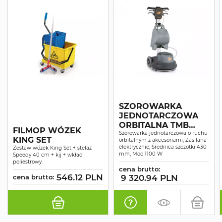
SZOROWARKA
JEDNOTARCZOWA
ORBITALNA TMB
FILMOP WÓZEK
TPO43
Szorowarka jednotarczowa o ruchu
KING SET
orbitalnym z akcesoriami, Zasilana
elektrycznie, Średnica szczotki 430
Zestaw wózek King Set + stelaż
mm, Moc 1100 W
Speedy 40 cm + kij + wkład
poliestrowy.
cena brutto:
546.12 PLN
cena brutto:
9 320.94 PLN