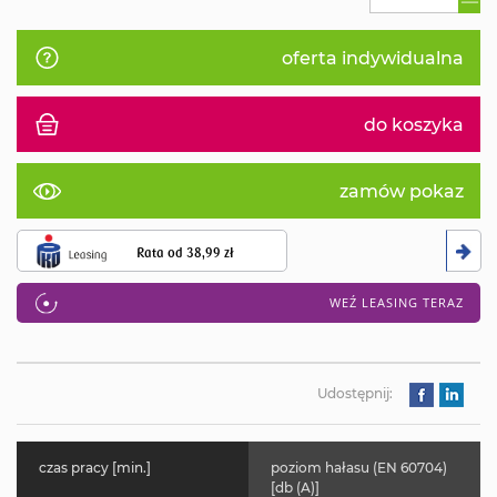
oferta indywidualna
do koszyka
zamów pokaz
Rata od
38,99 zł
WEŹ LEASING TERAZ
Udostępnij:
czas pracy [min.]
poziom hałasu (EN 60704)
[db (A)]