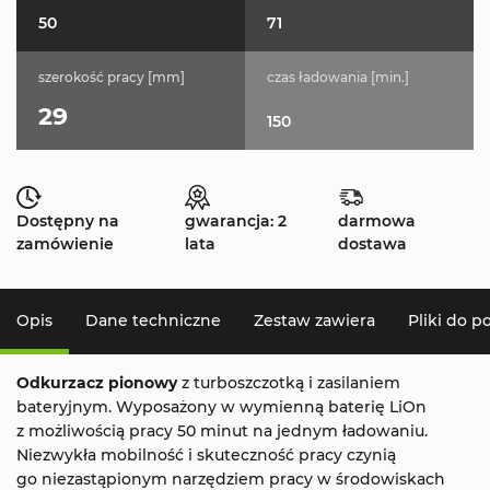
50
71
szerokość pracy [mm]
czas ładowania [min.]
29
150
Dostępny na
gwarancja: 2
darmowa
zamówienie
lata
dostawa
Opis
Dane techniczne
Zestaw zawiera
Pliki do p
Odkurzacz pionowy
z turboszczotką i zasilaniem
bateryjnym. Wyposażony w wymienną baterię LiOn
z możliwością pracy 50 minut na jednym ładowaniu.
Niezwykła mobilność i skuteczność pracy czynią
go niezastąpionym narzędziem pracy w środowiskach