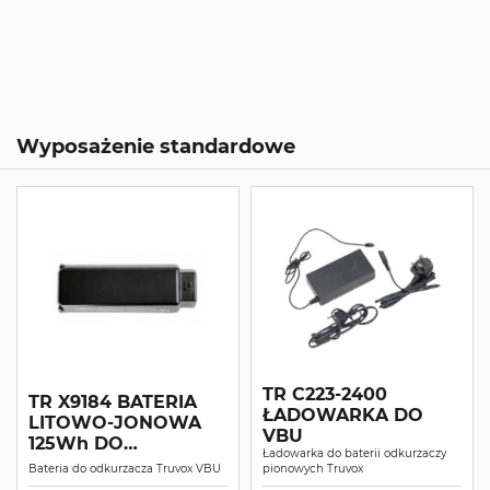
Wyposażenie standardowe
TR C223-2400
TR X9184 BATERIA
ŁADOWARKA DO
LITOWO-JONOWA
VBU
125Wh DO
Ładowarka do baterii odkurzaczy
ODKURZACZA VBU
Bateria do odkurzacza Truvox VBU
pionowych Truvox