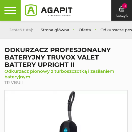
0
koszyk
Jesteś tutaj:
Strona główna
Oferta
Odkurzacze pr
ODKURZACZ PROFESJONALNY
BATERYJNY TRUVOX VALET
BATTERY UPRIGHT II
Odkurzacz pionowy z turboszczotką i zasilaniem
bateryjnym
TR VBUII