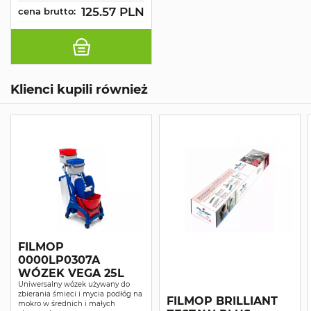
125.57 PLN
cena brutto:
Klienci kupili również
FILMOP
0000LP0307A
WÓZEK VEGA 25L
Uniwersalny wózek używany do
zbierania śmieci i mycia podłóg na
FILMOP BRILLIANT
mokro w średnich i małych