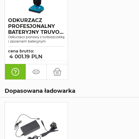
ODKURZACZ
PROFESJONALNY
BATERYJNY TRUVOX
VALET BATTERY
Odkurzacz pionowy z turboszczotką
i zasilaniem bateryjnym
UPRIGHT II
cena brutto:
4 001.19 PLN
Dopasowana ładowarka