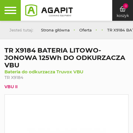
0
koszyk
Jesteś tutaj:
Strona główna
Oferta
TR X9184 B
TR X9184 BATERIA LITOWO-
JONOWA 125Wh DO ODKURZACZA
VBU
Bateria do odkurzacza Truvox VBU
TR X9184
VBU II