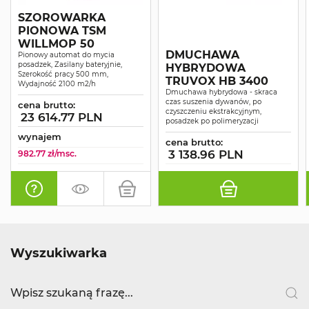
SZOROWARKA
PIONOWA TSM
WILLMOP 50
DMUCHAWA
Pionowy automat do mycia
posadzek, Zasilany bateryjnie,
HYBRYDOWA
Szerokość pracy 500 mm,
TRUVOX HB 3400
Wydajność 2100 m2/h
Dmuchawa hybrydowa - skraca
czas suszenia dywanów, po
cena brutto:
czyszczeniu ekstrakcyjnym,
23 614.77 PLN
posadzek po polimeryzacji
wynajem
cena brutto:
3 138.96 PLN
982.77 zł/msc.
Wyszukiwarka