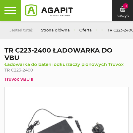
0
koszyk
Jesteś tutaj:
Strona główna
Oferta
TR C223-24
TR C223-2400 ŁADOWARKA DO
VBU
Ładowarka do baterii odkurzaczy pionowych Truvox
TR C223-2400
Truvox VBU II