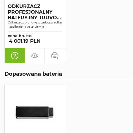
ODKURZACZ
PROFESJONALNY
BATERYJNY TRUVOX
VALET BATTERY
Odkurzacz pionowy z turboszczotką
i zasilaniem bateryjnym
UPRIGHT II
cena brutto:
4 001.19 PLN
Dopasowana bateria