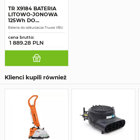
TR X9184 BATERIA
LITOWO-JONOWA
125Wh DO
ODKURZACZA VBU
Bateria do odkurzacza Truvox VBU
cena brutto:
1 889.28 PLN
Klienci kupili również