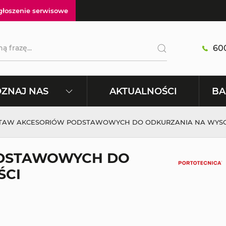
głoszenie serwisowe
600
AKTUALNOŚCI
ZNAJ NAS
BA
TAW AKCESORIÓW PODSTAWOWYCH DO ODKURZANIA NA WYS
ODSTAWOWYCH DO
ŚCI