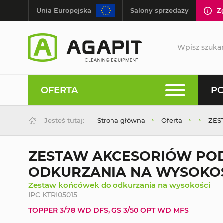
Unia Europejska
Salony sprzedaży
Z
OFERTA
PO
Jesteś tutaj:
Strona główna
Oferta
ZES
ZESTAW AKCESORIÓW P
ODKURZANIA NA WYSOKO
Zestaw końcówek do odkurzania na wysokości
IPC KTRI05015
TOPPER 3/78 WD DFS, GS 3/50 OPT WD MFS