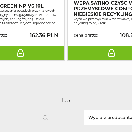
WEPA SATINO CZYŚCI
GREEN NP V6 10L
PRZEMYSŁOWE COMF
czyszczania posadzek przemysłowych
NIEBIESKIE RECYKLIN
kcyjnych i magazynowych, warsztatów
ych, parkingów, itp.). Usuwa
175M A2
Czyściwo przemysłowe, 3-warstwowe, 
a tłuszczowe, olejowe, ropopochodne
na jednej rolce, 2 rolki
162.36 PLN
108.
tto:
cena brutto:
lub
Wybierz producent