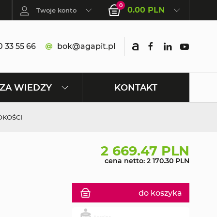
0
0.00 PLN
Twoje konto
 33 55 66
bok@agapit.pl
KONTAKT
ZA WIEDZY
OKOŚCI
2 669.47 PLN
cena netto: 2 170.30 PLN
do koszyka