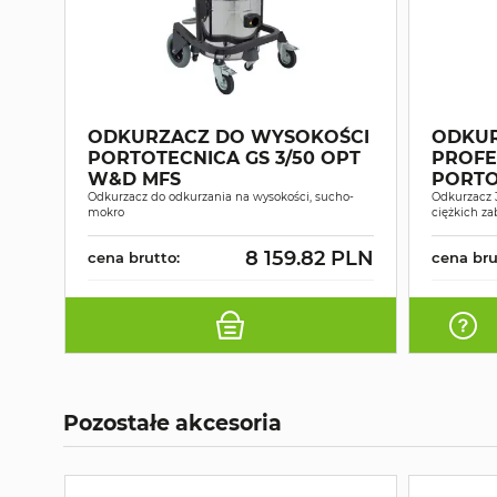
ODKURZACZ DO WYSOKOŚCI
ODKU
PORTOTECNICA GS 3/50 OPT
PROFE
W&D MFS
PORTO
Odkurzacz do odkurzania na wysokości, sucho-
W&D 
Odkurzacz 
mokro
ciężkich z
8 159.82 PLN
cena brutto:
cena bru
Pozostałe akcesoria