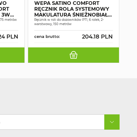
WO
WEPA SATINO COMFORT
MY
ORT
RĘCZNIK ROLA SYSTEMOWY
WY
G 3W
MAKULATURA ŚNIEŻNOBIAŁY
PO
175 metrów
2W 150MB A6
Ręcznik w roli do dozowników PT1, 6 rolek, 2-
16
Prof
warstwowy, 150 metrów
wyso
24 PLN
204.18 PLN
cena brutto:
cen
a