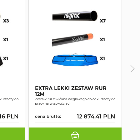
EXTRA LEKKI ZESTAW RUR
12M
LE
kurzaczy do
Zestaw rur z włókna węglowego do odkurzaczy do
Zest
pracy na wysokościach
prac
.16 PLN
12 874.41 PLN
cena brutto:
cen