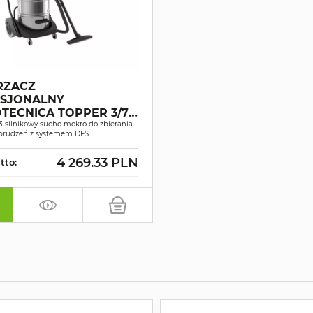
RZACZ
SJONALNY
TECNICA TOPPER 3/78
SUCHO-MOKRO
3 silnikowy sucho mokro do zbierania
abrudzeń z systemem DFS
4 269.33 PLN
tto: