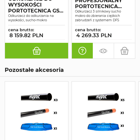
PROFESJONALNY
WYSOKOŚCI
PORTOTECNICA
PORTOTECNICA GS
TOPPER 3/78 W&D
Odkurzacz 3 silnikowy sucho
3/50 OPT W&D MFS
Odkurzacz do odkurzania na
mokro do zbierania ciężkich
SUCHO-MOKRO
wysokości, sucho-mokro
zabrudzeń z systemem DFS
cena brutto:
cena brutto:
8 159.82 PLN
4 269.33 PLN
Pozostałe akcesoria