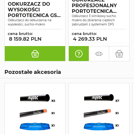
ODKURZACZ DO
PROFESJONALNY
WYSOKOŚCI
PORTOTECNICA
PORTOTECNICA GS
TOPPER 3/78 W&D
Odkurzacz 3 silnikowy sucho
3/50 OPT W&D MFS
Odkurzacz do odkurzania na
mokro do zbierania ciężkich
SUCHO-MOKRO
wysokości, sucho-mokro
zabrudzeń z systemem DFS
cena brutto:
cena brutto:
8 159.82 PLN
4 269.33 PLN
Pozostałe akcesoria