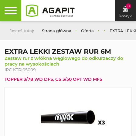
0
koszyk
Jesteś tutaj:
Strona główna
Oferta
EXTRA LEKK
EXTRA LEKKI ZESTAW RUR 6M
Zestaw rur z włókna węglowego do odkurzaczy do
pracy na wysokościach
IPC KTRI05009
TOPPER 3/78 WD DFS, GS 3/50 OPT WD MFS