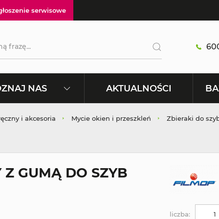
głoszenie serwisowe
600
AKTUALNOŚCI
ZNAJ NAS
BA
ręczny i akcesoria
Mycie okien i przeszkleń
Zbieraki do szy
 Z GUMĄ DO SZYB
liczba: