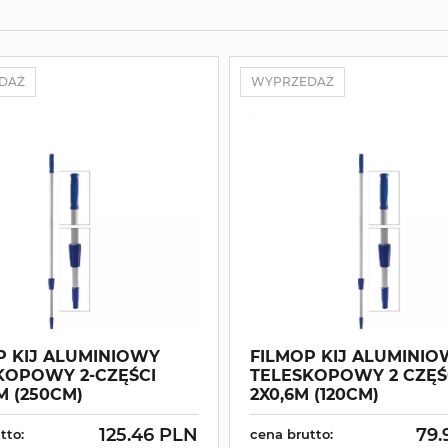
DAŻ
WYPRZEDAŻ
P KIJ ALUMINIOWY
FILMOP KIJ ALUMINI
KOPOWY 2-CZĘŚCI
TELESKOPOWY 2 CZĘŚ
 M (250CM)
2X0,6M (120CM)
125.46 PLN
79.
tto:
cena brutto: