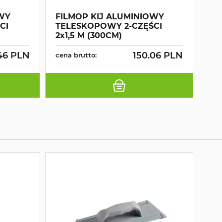
OWY
FILMOP KIJ ALUMINIOWY
FI
CI
TELESKOPOWY 2-CZĘŚCI
TE
2x1,5 M (300CM)
2x
.46 PLN
150.06 PLN
cena brutto:
cen