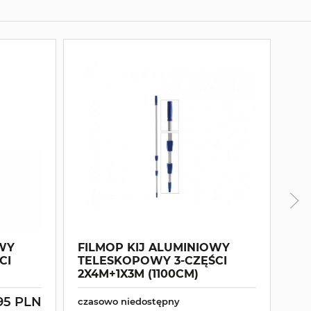
OWY
FILMOP KIJ ALUMINIOWY
FI
CI
TELESKOPOWY 3-CZĘŚCI
TE
2X4M+1X3M (1100CM)
3X
95 PLN
czasowo niedostępny
cza