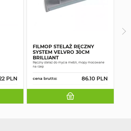
FILMOP STELAŻ RĘCZNY
SYSTEM VELVRO 30CM
BRILLIANT
FI
Ręczny stelaż do mycia mebli, mopy mocowane
PL
na rzep
.22 PLN
86.10 PLN
cena brutto:
cen