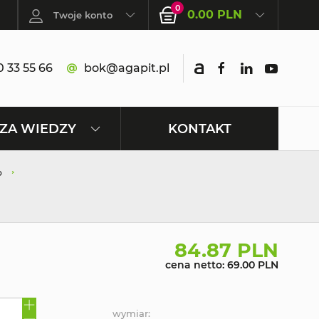
0
0.00 PLN
Twoje konto
 33 55 66
bok@agapit.pl
KONTAKT
ZA WIEDZY
b
84.87 PLN
cena netto: 69.00 PLN
wymiar: