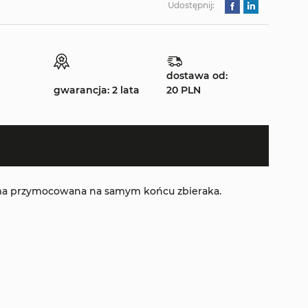
Udostępnij:
dostawa od:
gwarancja: 2 lata
20 PLN
guma przymocowana na samym końcu zbieraka.