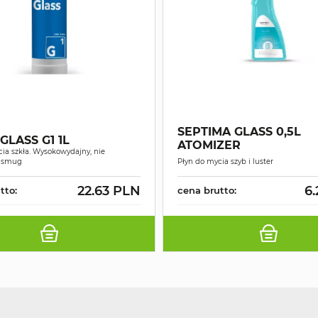
SEPTIMA GLASS 0,5L
GLASS G1 1L
ATOMIZER
ia szkła. Wysokowydajny, nie
a smug
Płyn do mycia szyb i luster
22.63 PLN
6
tto:
cena brutto: