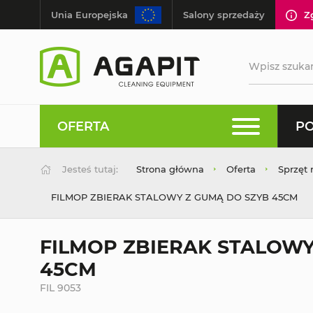
Unia Europejska
Salony sprzedaży
Z
OFERTA
PO
Jesteś tutaj:
Strona główna
Oferta
Sprzęt 
FILMOP ZBIERAK STALOWY Z GUMĄ DO SZYB 45CM
FILMOP ZBIERAK STALOWY
45CM
FIL 9053