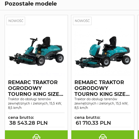
Pozostałe modele
NOWOŚĆ
NOWOŚĆ
REMARC TRAKTOR
REMARC TRAKTOR
OGRODOWY
OGRODOWY
TOURNO KING SIZE 2
TOURNO KING SIZE 4
WD
Traktor do obsługi terenów
WD SERVO
Traktor do obsługi terenów
zewnętrznych i zielonych, 15,5 kW,
zewnętrznych i zielonych, 15,5 kW,
8,5 km/h
8,5 km/h
cena brutto:
cena brutto:
38 543.28 PLN
61 710.33 PLN