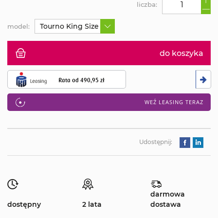
liczba:
Tourno King Size 4 WD - hydrostatyczny napęd na 
model:
do koszyka
Rata od
490,95 zł
WEŹ LEASING TERAZ
Udostępnij:
darmowa
dostępny
2 lata
dostawa