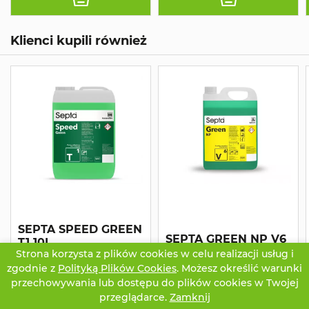
Klienci kupili również
SEPTA SPEED GREEN
SEPTA GREEN NP V6
T1 10L
5L
Strona korzysta z plików cookies w celu realizacji usług i
Piana aktywna do bezdotykowego
mycia karoserii samochodów
Płyn do doczyszczania posadzek
zgodnie z
Polityką Plików Cookies
. Możesz określić warunki
osobowych, dostawczych,
przemysłowych (hal produkcyjnych
przechowywania lub dostępu do plików cookies w Twojej
ciężarowych, a także plandek,
i magazynowych, warsztatów
silników cystern, wózków
samochodowych, parkingów, itp.).
przeglądarce.
Zamknij
CZATUJ
OFERTA
TWOJE KONTO
widłowych oraz maszyn
Usuwa zabrudzenia tłuszczowe,