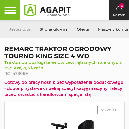
0
koszyk
Jesteś tutaj:
Strona główna
Oferta
Maszyny komuna
REMARC TRAKTOR OGRODOWY
TOURNO KING SIZE 4 WD
Traktor do obsługi terenów zewnętrznych i zielonych,
15,5 kW, 8,5 km/h
RC 1428069
Gotowy do pracy nośnik bez wyposażenia dodatkowego
- dobór przystawek i pełną specyfikację maszyny należy
przeprowadzić z handlowcem specjalistą
NOWOŚĆ