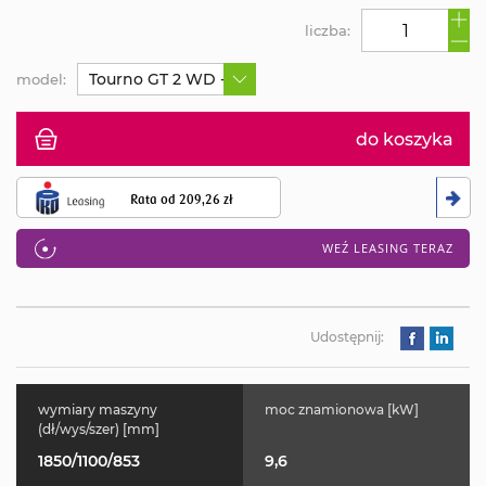
liczba:
Tourno GT 2 WD - napęd na przednie koła
model:
do koszyka
Rata od
209,26 zł
WEŹ LEASING TERAZ
Udostępnij:
wymiary maszyny
moc znamionowa [kW]
(dł/wys/szer) [mm]
1850/1100/853
9,6