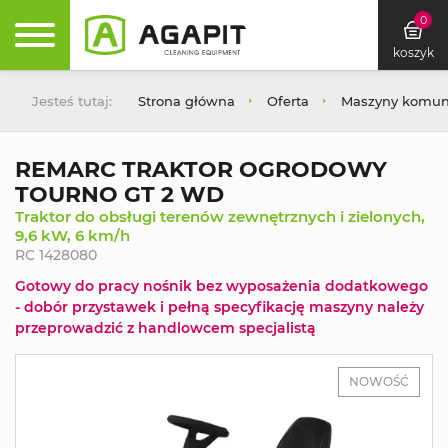
0
koszyk
Jesteś tutaj:
Strona główna
Oferta
Maszyny komuna
REMARC TRAKTOR OGRODOWY
TOURNO GT 2 WD
Traktor do obsługi terenów zewnętrznych i zielonych,
9,6 kW, 6 km/h
RC 1428080
Gotowy do pracy nośnik bez wyposażenia dodatkowego
- dobór przystawek i pełną specyfikację maszyny należy
przeprowadzić z handlowcem specjalistą
NOWOŚĆ