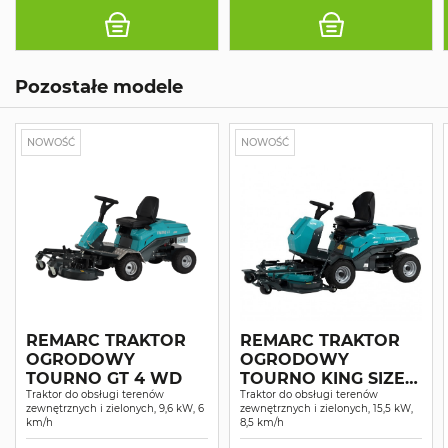
Pozostałe modele
NOWOŚĆ
NOWOŚĆ
REMARC TRAKTOR
REMARC TRAKTOR
OGRODOWY
OGRODOWY
TOURNO GT 4 WD
TOURNO KING SIZE 4
Traktor do obsługi terenów
WD SERVO
Traktor do obsługi terenów
zewnętrznych i zielonych, 9,6 kW, 6
zewnętrznych i zielonych, 15,5 kW,
km/h
8,5 km/h