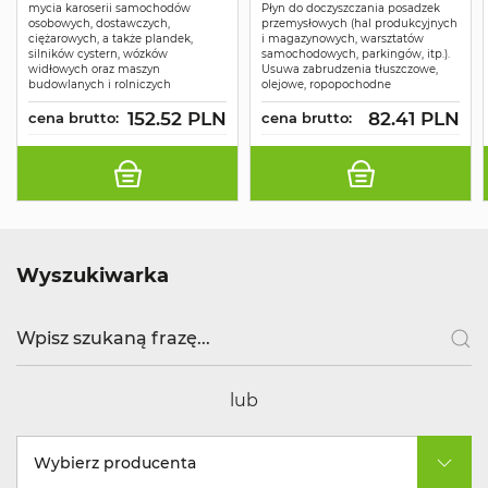
mycia karoserii samochodów
Płyn do doczyszczania posadzek
osobowych, dostawczych,
przemysłowych (hal produkcyjnych
ciężarowych, a także plandek,
i magazynowych, warsztatów
silników cystern, wózków
samochodowych, parkingów, itp.).
widłowych oraz maszyn
Usuwa zabrudzenia tłuszczowe,
budowlanych i rolniczych
olejowe, ropopochodne
152.52 PLN
82.41 PLN
cena brutto:
cena brutto:
Wyszukiwarka
lub
Wybierz producenta