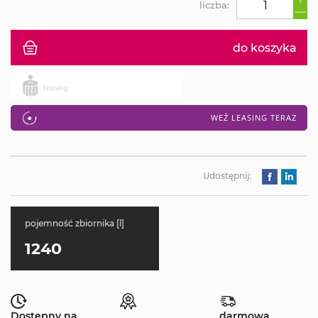
liczba:
do koszyka
WEŹ LEASING TERAZ
Udostępnij:
pojemność zbiornika [l]
1240
Dostępny na
darmowa