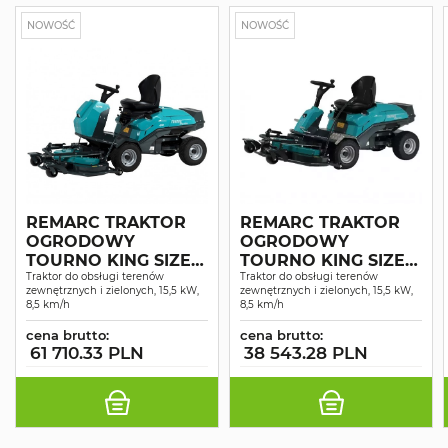
NOWOŚĆ
NOWOŚĆ
REMARC TRAKTOR
REMARC TRAKTOR
OGRODOWY
OGRODOWY
TOURNO KING SIZE 4
TOURNO KING SIZE 2
WD SERVO
Traktor do obsługi terenów
WD
Traktor do obsługi terenów
zewnętrznych i zielonych, 15,5 kW,
zewnętrznych i zielonych, 15,5 kW,
8,5 km/h
8,5 km/h
cena brutto:
cena brutto:
61 710.33 PLN
38 543.28 PLN