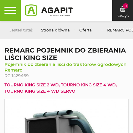
0
koszyk
Jesteś tutaj:
Strona główna
Oferta
REMARC POJ
REMARC POJEMNIK DO ZBIERANIA
LIŚCI KING SIZE
Pojemnik do zbierania liści do traktorów ogrodowych
Remarc
RC 1429469
TOURNO KING SIZE 2 WD, TOURNO KING SIZE 4 WD,
TOURNO KING SIZE 4 WD SERVO