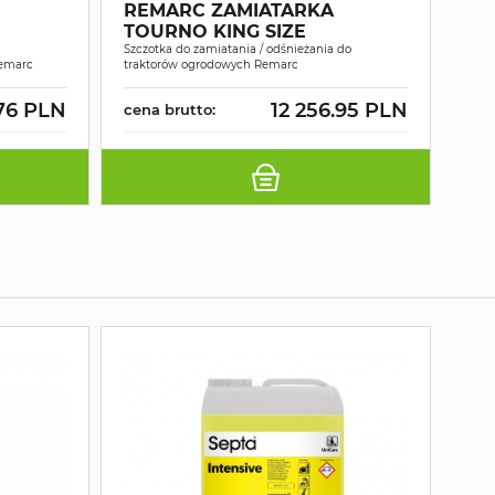
REMARC ZAMIATARKA
US
TOURNO KING SIZE
Szczo
Szczotka do zamiatania / odśnieżania do
usuw
Remarc
traktorów ogrodowych Remarc
Rema
.76 PLN
12 256.95 PLN
cena brutto:
cen