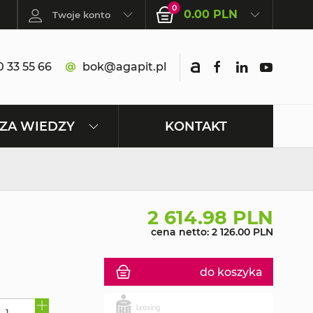
0
0.00 PLN
Twoje konto
 33 55 66
bok@agapit.pl
KONTAKT
ZA WIEDZY
2 614.98 PLN
cena netto: 2 126.00 PLN
do koszyka