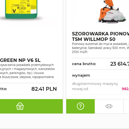
SZOROWARKA PIONO
TSM WILLMOP 50
Pionowy automat do mycia posadzek, 
bateryjnie, Szerokość pracy 500 mm, 
2100 m2/h
 GREEN NP V6 5L
23 614
cena brutto:
czyszczania posadzek przemysłowych
kcyjnych i magazynowych, warsztatów
ych, parkingów, itp.). Usuwa
wynajem
a tłuszczowe, olejowe, ropopochodne
długoterminowy maszyny
82.41 PLN
tto:
nowej od
982.