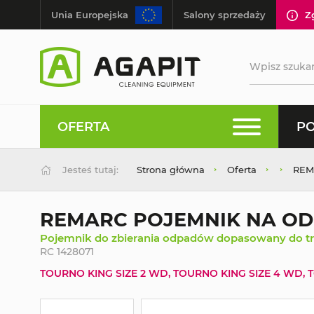
Unia Europejska
Salony sprzedaży
Z
OFERTA
PO
Jesteś tutaj:
Strona główna
Oferta
REM
REMARC POJEMNIK NA ODP
Pojemnik do zbierania odpadów dopasowany do 
RC 1428071
TOURNO KING SIZE 2 WD, TOURNO KING SIZE 4 WD,