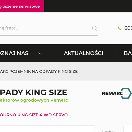
głoszenie serwisowe
600
AKTUALNOŚCI
ZNAJ NAS
BA
ARC POJEMNIK NA ODPADY KING SIZE
ADY KING SIZE
traktorów ogrodowych Remarc
 TOURNO KING SIZE 4 WD SERVO
liczba: