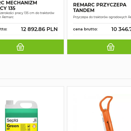
C MECHANIZM
REMARC PRZYCZEPA
CY 135
TANDEM
szerokości pracy 135 cm do traktorów
h Remarc
Przyczepa do traktorów ogrodowych 
12 892.86 PLN
10 346
tto:
cena brutto: