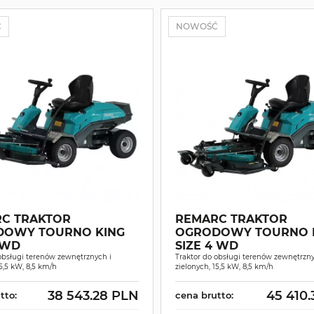
Ć
NOWOŚĆ
C TRAKTOR
REMARC TRAKTOR
OWY TOURNO KING
OGRODOWY TOURNO 
 WD
SIZE 4 WD
obsługi terenów zewnętrznych i
Traktor do obsługi terenów zewnętrzny
15,5 kW, 8,5 km/h
zielonych, 15,5 kW, 8,5 km/h
38 543.28 PLN
45 410
tto:
cena brutto: