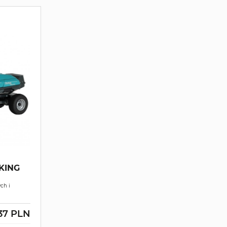
KING
ch i
.37 PLN