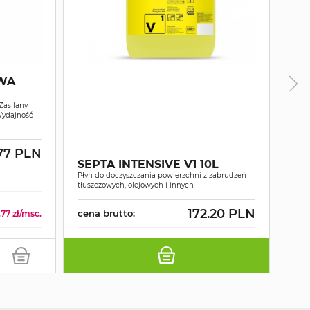
WA
Zasilany
Wydajność
MY
WY
.77 PLN
SEPTA INTENSIVE V1 10L
PO
Płyn do doczyszczania powierzchni z zabrudzeń
D1
Gorą
tłuszczowych, olejowych i innych
1400
172.20 PLN
cena brutto:
cen
77 zł/msc.